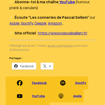
Abonne-toi à ma chaîne
YouTube
(humour,
prank & canulars)
Écoute “Les conneries de Pascal Sellem”
sur
Apple
,
Spotify
,
Deezer
,
Amazon
…
Site officiel
:
https://www.pascalsellem.fr/
Hébergé par Acast. Visitez
acast.com/privacy
pour plus
d’informations.
Partager :
Facebook
X
Facebook
Spotify
YouTube
Apple