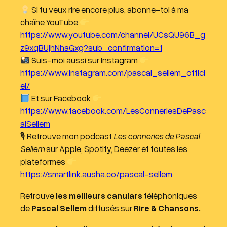
Si tu veux rire encore plus, abonne-toi à ma
i
chaîne YouTube
o
https://www.youtube.com/channel/UCsQU96B_g
z9xqBUjhNhaGxg?sub_confirmation=1
Suis-moi aussi sur Instagram
https://www.instagram.com/pascal_sellem_offici
el/
Et sur Facebook
https://www.facebook.com/LesConneriesDePasc
alSellem
🎙 Retrouve mon podcast
Les conneries de Pascal
Sellem
sur Apple, Spotify, Deezer et toutes les
plateformes
https://smartlink.ausha.co/pascal-sellem
Retrouve
les meilleurs canulars
téléphoniques
de
Pascal Sellem
diffusés sur
Rire & Chansons.