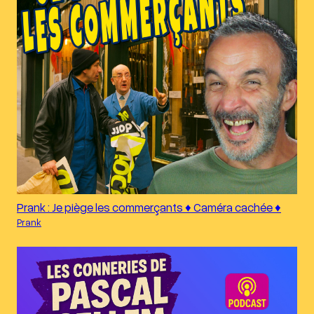
Prank : Je piège les commerçants ♦︎ Caméra cachée ♦︎
Prank