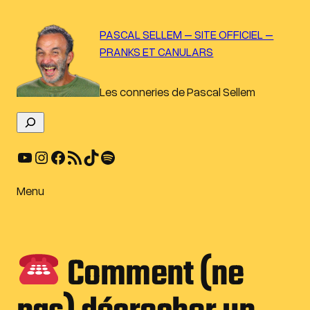
Aller
au
PASCAL SELLEM – SITE OFFICIEL –
contenu
PRANKS ET CANULARS
Les conneries de Pascal Sellem
R
e
YouTube
Instagram
Facebook
Flux RSS
TikTok
Spotify
c
h
e
Menu
r
c
h
Comment (ne
e
r