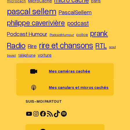
MicroCache
paris
microcach
pascal sellem
PascalSellem
philippe caverivière
podcast
prank
Podcast Humour
police
PodcastHumour
Radio
rire et chansons
RTL
Rire
scout
voiture
téléphone
travail
Mes caméras cachée
Mes canulars et micros cachés
SUIS-MOI PARTOUT
YouTube
Instagram
Facebook
Flux RSS
TikTok
Spotify