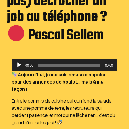
pas) décrocher un
job au téléphone ?
Pascal Sellem
L
00:00
00:00
e
Aujourd’hui, je me suis amusé à appeler
c
pour des annonces de boulot… mais à ma
t
façon !
e
u
Entre le commis de cuisine qui confond la salade
r
avec une pomme de terre, les recruteurs qui
a
perdent patience, et moi qui ne lâche rien… c’est du
u
grand n’importe quoi !
d