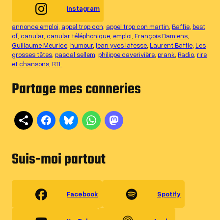
Instagram
annonce emploi
, 
appel trop con
, 
appel trop con martin
, 
Baffie
, 
best
of
, 
canular
, 
canular téléphonique
, 
emploi
, 
François Damiens
, 
Guillaume Meurice
, 
humour
, 
jean yves lafesse
, 
Laurent Baffie
, 
Les
grosses têtes
, 
pascal sellem
, 
philippe caverivière
, 
prank
, 
Radio
, 
rire
et chansons
, 
RTL
Partage mes conneries
Suis-moi partout
Facebook
Spotify