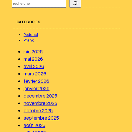
R
e
c
CATEGORIES
h
e
Podcast
r
Prank
c
juin 2026
h
mai 2026
e
avril 2026
r
mars 2026
février 2026
janvier 2026
décembre 2025
novembre 2025
octobre 2025
septembre 2025
août 2025