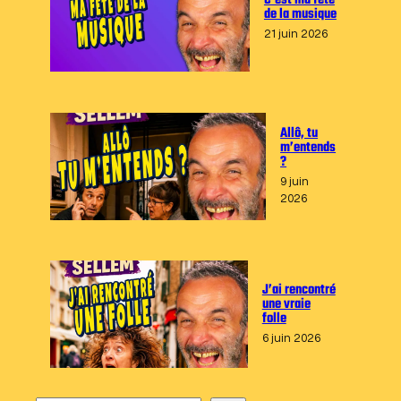
C’est ma fête
de la musique
21 juin 2026
Allô, tu
m’entends
?
9 juin
2026
J’ai rencontré
une vraie
folle
6 juin 2026