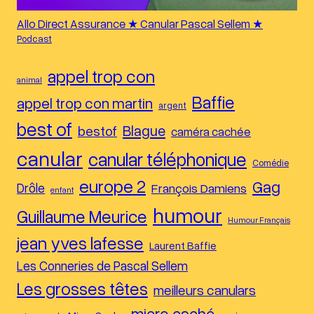
Allo Direct Assurance ★ Canular Pascal Sellem ★
Podcast
appel trop con
animal
Baffie
appel trop con martin
argent
best of
Blague
bestof
caméra cachée
canular
canular téléphonique
Comédie
europe 2
Gag
Drôle
François Damiens
enfant
humour
Guillaume Meurice
Humour Français
jean yves lafesse
Laurent Baffie
Les Conneries de Pascal Sellem
Les grosses têtes
meilleurs canulars
micro caché