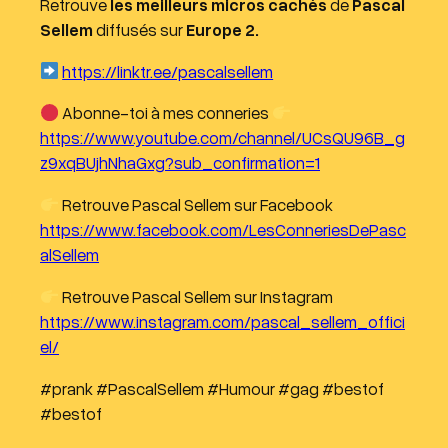
Retrouve
les meilleurs micros cachés
de
Pascal
Sellem
diffusés sur
Europe 2.
https://linktr.ee/pascalsellem
Abonne-toi à mes conneries
https://www.youtube.com/channel/UCsQU96B_g
z9xqBUjhNhaGxg?sub_confirmation=1
Retrouve Pascal Sellem sur Facebook
https://www.facebook.com/LesConneriesDePasc
alSellem
Retrouve Pascal Sellem sur Instagram
https://www.instagram.com/pascal_sellem_offici
el/
#prank #PascalSellem #Humour #gag #bestof
#bestof