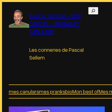
Aller
R
au
PASCAL SELLEM – SITE
e
contenu
OFFICIEL – PRANKS ET
c
CANULARS
h
e
r
Les conneries de Pascal
c
Sellem
h
e
r
mes canulars
mes pranks
bio
Mon best of
Mes m