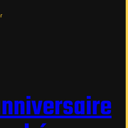
r
anniversaire