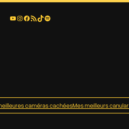
YouTube
Instagram
Facebook
Flux RSS
TikTok
Spotify
eilleures caméras cachées
Mes meilleurs canula