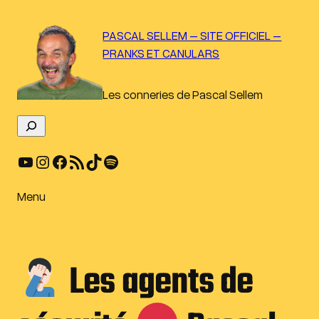
Aller
au
PASCAL SELLEM – SITE OFFICIEL –
contenu
PRANKS ET CANULARS
Les conneries de Pascal Sellem
R
e
YouTube
Instagram
Facebook
Flux RSS
TikTok
Spotify
c
h
e
Menu
r
c
h
Les agents de
e
r