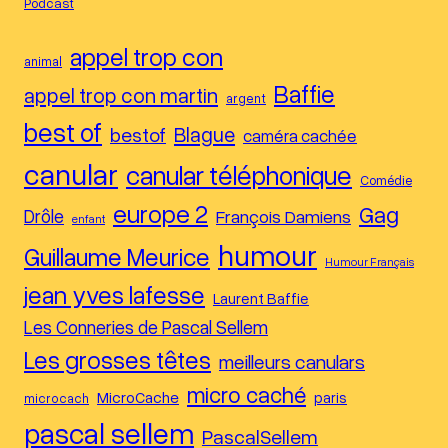
Podcast
appel trop con
animal
Baffie
appel trop con martin
argent
best of
Blague
bestof
caméra cachée
canular
canular téléphonique
Comédie
europe 2
Gag
Drôle
François Damiens
enfant
humour
Guillaume Meurice
Humour Français
jean yves lafesse
Laurent Baffie
Les Conneries de Pascal Sellem
Les grosses têtes
meilleurs canulars
micro caché
MicroCache
paris
microcach
pascal sellem
PascalSellem