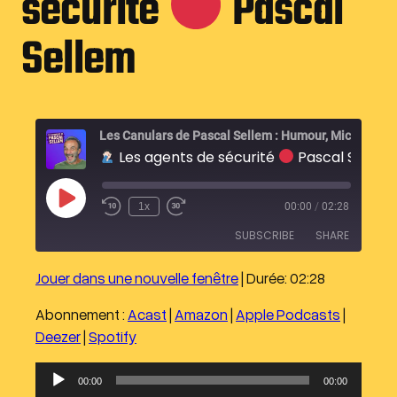
sécurité
Pascal
Sellem
Les Canulars de Pascal Sellem : Humour
Les agents de sécurité
Pascal Sellem
P
1x
00:00
/
02:28
l
a
SUBSCRIBE
SHARE
y
E
p
Jouer dans une nouvelle fenêtre
|
Durée: 02:28
i
SHARE
Acast
Amazon
s
o
Abonnement :
Acast
|
Amazon
|
Apple Podcasts
|
Apple Podcasts
Deezer
LINK
d
Deezer
|
Spotify
e
Spotify
EMBED
RSS FEED
L
00:00
00:00
e