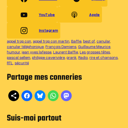
YouTube
Apple
Instagram
appel trop con
, 
appel trop con martin
, 
Baffie
, 
best of
, 
canular
, 
canular téléphonique
, 
François Damiens
, 
Guillaume Meurice
, 
humour
, 
jean yves lafesse
, 
Laurent Baffie
, 
Les grosses têtes
, 
pascal sellem
, 
philippe caverivière
, 
prank
, 
Radio
, 
rire et chansons
, 
RTL
, 
sécurité
Partage mes conneries
Suis-moi partout