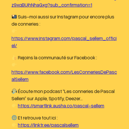
z9xqBUjhNhaGxg?sub_confirmation=1
Suis-moi aussi sur Instagram pour encore plus
de conneries :
https://www.instagram.com/pascal_sellem_offici
el/
Rejoins la communauté sur Facebook :
https://www.facebook.com/LesConneriesDePasc
alSellem
Écoute mon podcast “Les conneries de Pascal
Sellem” sur Apple, Spotify, Deezer…
https://smartlink.ausha.co/pascal-sellem
Et retrouve tout ici :
https://linktr.ee/pascalsellem