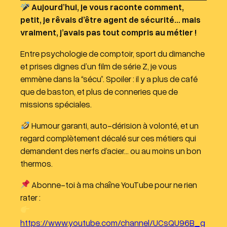
Aujourd’hui, je vous raconte comment,
c
petit, je rêvais d’être agent de sécurité… mais
t
vraiment, j’avais pas tout compris au métier !
e
u
Entre psychologie de comptoir, sport du dimanche
r
et prises dignes d’un film de série Z, je vous
a
emmène dans la “sécu”. Spoiler : il y a plus de café
u
que de baston, et plus de conneries que de
d
missions spéciales.
i
Humour garanti, auto-dérision à volonté, et un
o
regard complètement décalé sur ces métiers qui
demandent des nerfs d’acier… ou au moins un bon
thermos.
Abonne-toi à ma chaîne YouTube pour ne rien
rater :
https://www.youtube.com/channel/UCsQU96B_g