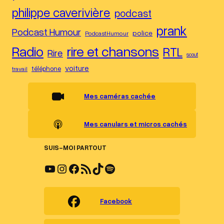
philippe caverivière
podcast
prank
Podcast Humour
police
PodcastHumour
Radio
rire et chansons
RTL
Rire
scout
voiture
téléphone
travail
Mes caméras cachée
Mes canulars et micros cachés
SUIS-MOI PARTOUT
YouTube
Instagram
Facebook
Flux RSS
TikTok
Spotify
Facebook