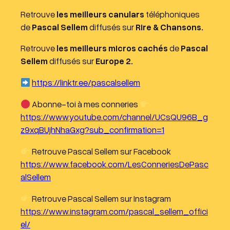
Retrouve
les meilleurs canulars
téléphoniques
de
Pascal Sellem
diffusés sur
Rire & Chansons.
Retrouve
les meilleurs micros cachés
de
Pascal
Sellem
diffusés sur
Europe 2.
https://linktr.ee/pascalsellem
Abonne-toi à mes conneries
https://www.youtube.com/channel/UCsQU96B_g
z9xqBUjhNhaGxg?sub_confirmation=1
Retrouve Pascal Sellem sur Facebook
https://www.facebook.com/LesConneriesDePasc
alSellem
Retrouve Pascal Sellem sur Instagram
https://www.instagram.com/pascal_sellem_offici
el/