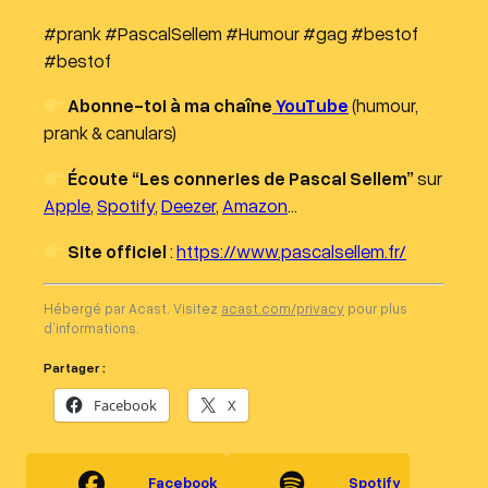
#prank #PascalSellem #Humour #gag #bestof
#bestof
Abonne-toi à ma chaîne
YouTube
(humour,
prank & canulars)
Écoute “Les conneries de Pascal Sellem”
sur
Apple
,
Spotify
,
Deezer
,
Amazon
…
Site officiel
:
https://www.pascalsellem.fr/
Hébergé par Acast. Visitez
acast.com/privacy
pour plus
d’informations.
Partager :
Facebook
X
Facebook
Spotify