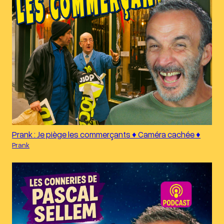
Prank : Je piège les commerçants ♦︎ Caméra cachée ♦︎
Prank