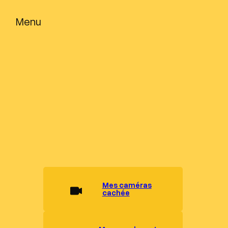
Menu
Mes caméras
cachée