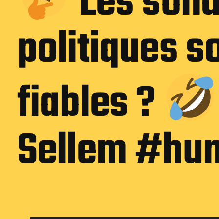
Les son
politiques so
fiables ?
Sellem #hu