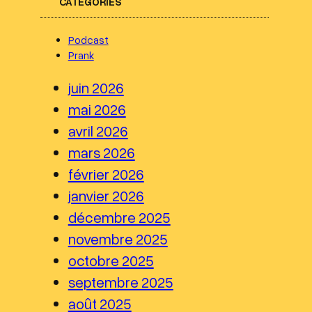
CATEGORIES
h
e
Podcast
Prank
r
c
juin 2026
h
mai 2026
e
avril 2026
r
mars 2026
février 2026
janvier 2026
décembre 2025
novembre 2025
octobre 2025
septembre 2025
août 2025