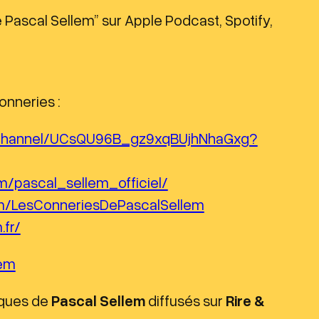
Pascal Sellem” sur Apple Podcast, Spotify,
h
e
s
h
onneries :
a
u
/channel/UCsQU96B_gz9xqBUjhNhaGxg?
t
/
m/pascal_sellem_officiel/
b
m/LesConneriesDePascalSellem
a
.fr/
s
lem
p
o
iques de
Pascal Sellem
diffusés sur
Rire &
u