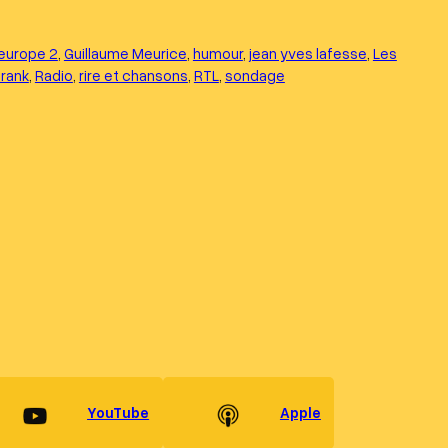
europe 2
, 
Guillaume Meurice
, 
humour
, 
jean yves lafesse
, 
Les
rank
, 
Radio
, 
rire et chansons
, 
RTL
, 
sondage
YouTube
Apple