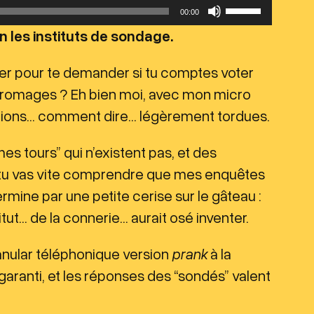
U
00:00
t
in les instituts de sondage.
i
dîner pour te demander si tu comptes voter
l
 fromages ? Eh bien moi, avec mon micro
i
tions… comment dire… légèrement tordues.
s
e
es tours” qui n’existent pas, et des
z
, tu vas vite comprendre que mes enquêtes
l
termine par une petite cerise sur le gâteau :
e
tut… de la connerie… aurait osé inventer.
s
f
canular téléphonique version
prank
à la
l
garanti, et les réponses des “sondés” valent
è
c