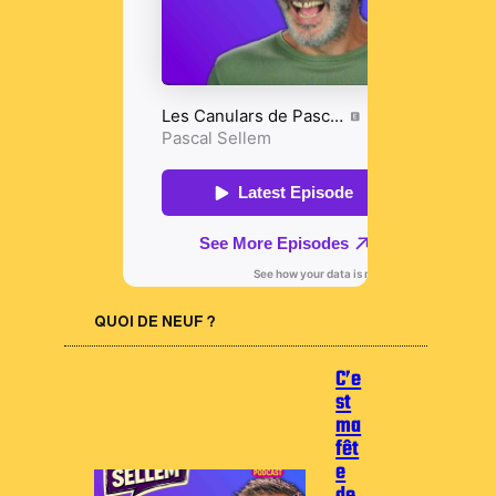
QUOI DE NEUF ?
C’e
st
ma
fêt
e
de