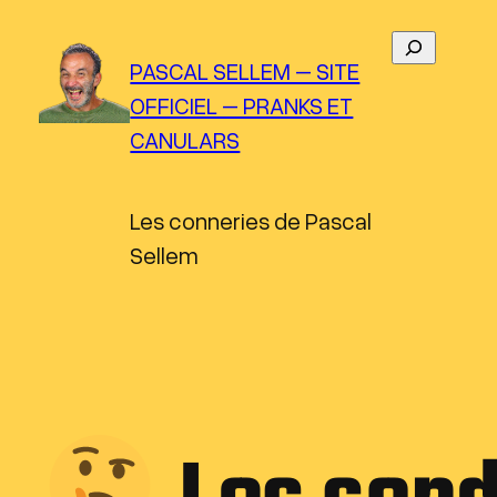
Aller
R
au
PASCAL SELLEM – SITE
e
contenu
OFFICIEL – PRANKS ET
c
CANULARS
h
e
r
Les conneries de Pascal
c
Sellem
h
e
r