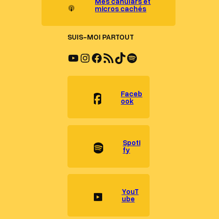
Mes canulars et
micros cachés
SUIS-MOI PARTOUT
YouTube
Instagram
Facebook
Flux RSS
TikTok
Spotify
Faceb
ook
Spoti
fy
YouT
ube