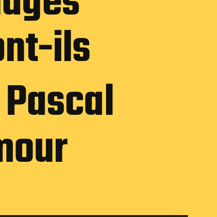
dages
nt-ils
Pascal
mour