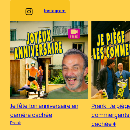
Instagram
Je fête ton anniversaire en
Prank : Je pièg
caméra cachée
commerçants 
Prank
cachée ♦︎