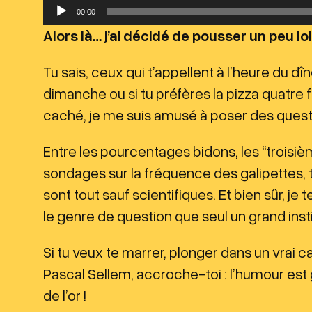
L
00:00
e
Alors là… j’ai décidé de pousser un peu lo
c
t
Tu sais, ceux qui t’appellent à l’heure du 
e
dimanche ou si tu préfères la pizza quatre
u
caché, je me suis amusé à poser des ques
r
Entre les pourcentages bidons, les “troisièm
a
sondages sur la fréquence des galipettes
u
sont tout sauf scientifiques. Et bien sûr, je 
d
le genre de question que seul un grand insti
i
o
Si tu veux te marrer, plonger dans un vrai 
Pascal Sellem, accroche-toi : l’humour est 
de l’or !