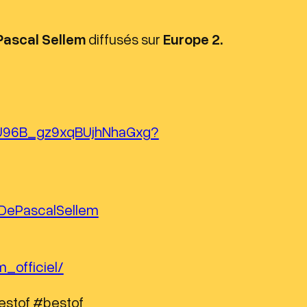
r
a
Pascal Sellem
diffusés sur
Europe 2.
u
g
m
e
QU96B_gz9xqBUjhNhaGxg?
n
t
e
r
DePascalSellem
o
u
d
_officiel/
i
estof #bestof
m