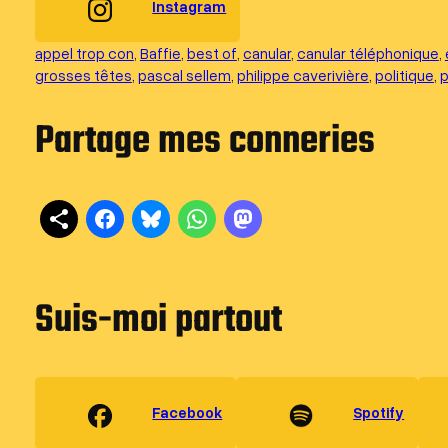
Instagram
appel trop con
, 
Baffie
, 
best of
, 
canular
, 
canular téléphonique
, 
grosses têtes
, 
pascal sellem
, 
philippe caverivière
, 
politique
, 
p
Partage mes conneries
Suis-moi partout
Facebook
Spotify