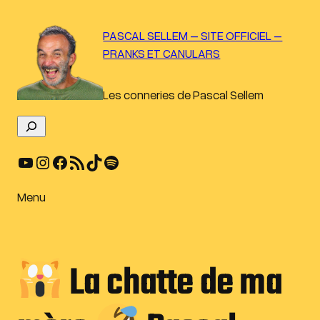
Aller
au
PASCAL SELLEM – SITE OFFICIEL –
contenu
PRANKS ET CANULARS
Les conneries de Pascal Sellem
R
e
YouTube
Instagram
Facebook
Flux RSS
TikTok
Spotify
c
h
e
Menu
r
c
h
La chatte de ma
e
r