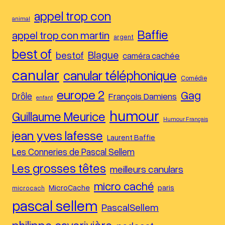
appel trop con
animal
Baffie
appel trop con martin
argent
best of
Blague
bestof
caméra cachée
canular
canular téléphonique
Comédie
europe 2
Gag
Drôle
François Damiens
enfant
humour
Guillaume Meurice
Humour Français
jean yves lafesse
Laurent Baffie
Les Conneries de Pascal Sellem
Les grosses têtes
meilleurs canulars
micro caché
MicroCache
paris
microcach
pascal sellem
PascalSellem