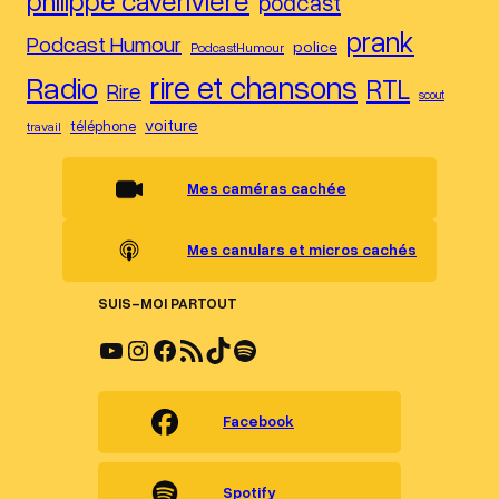
philippe caverivière
podcast
prank
Podcast Humour
police
PodcastHumour
Radio
rire et chansons
RTL
Rire
scout
voiture
téléphone
travail
Mes caméras cachée
Mes canulars et micros cachés
SUIS-MOI PARTOUT
YouTube
Instagram
Facebook
Flux RSS
TikTok
Spotify
Facebook
Spotify