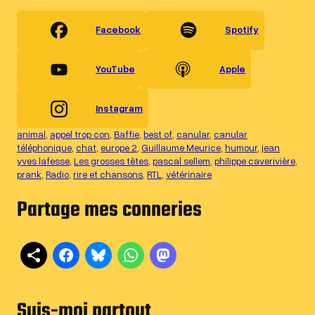
Facebook
Spotify
YouTube
Apple
Instagram
animal
, 
appel trop con
, 
Baffie
, 
best of
, 
canular
, 
canular
téléphonique
, 
chat
, 
europe 2
, 
Guillaume Meurice
, 
humour
, 
jean
yves lafesse
, 
Les grosses têtes
, 
pascal sellem
, 
philippe caverivière
, 
prank
, 
Radio
, 
rire et chansons
, 
RTL
, 
vétérinaire
Partage mes conneries
Suis-moi partout