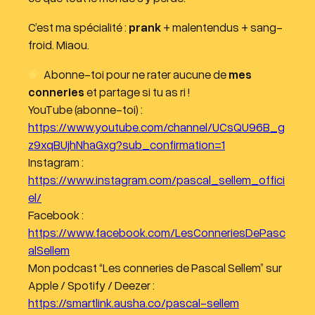
C’est ma spécialité :
prank
+ malentendus + sang-
froid. Miaou.
Abonne-toi pour ne rater aucune de
mes
conneries
et partage si tu as ri !
YouTube (abonne-toi) :
https://www.youtube.com/channel/UCsQU96B_g
z9xqBUjhNhaGxg?sub_confirmation=1
Instagram :
https://www.instagram.com/pascal_sellem_offici
el/
Facebook :
https://www.facebook.com/LesConneriesDePasc
alSellem
Mon podcast “Les conneries de Pascal Sellem” sur
Apple / Spotify / Deezer :
https://smartlink.ausha.co/pascal-sellem