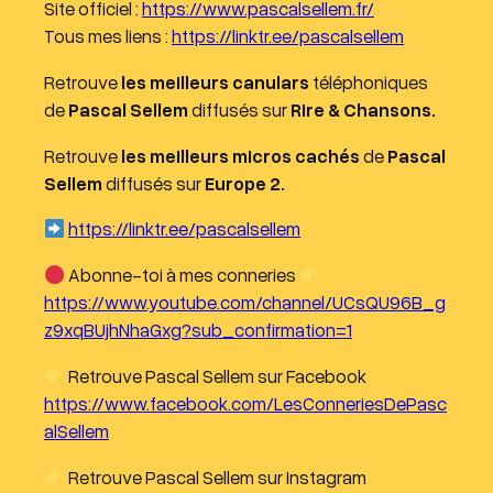
Site officiel :
https://www.pascalsellem.fr/
Tous mes liens :
https://linktr.ee/pascalsellem
Retrouve
les meilleurs canulars
téléphoniques
de
Pascal Sellem
diffusés sur
Rire & Chansons.
Retrouve
les meilleurs micros cachés
de
Pascal
Sellem
diffusés sur
Europe 2.
https://linktr.ee/pascalsellem
Abonne-toi à mes conneries
https://www.youtube.com/channel/UCsQU96B_g
z9xqBUjhNhaGxg?sub_confirmation=1
Retrouve Pascal Sellem sur Facebook
https://www.facebook.com/LesConneriesDePasc
alSellem
Retrouve Pascal Sellem sur Instagram