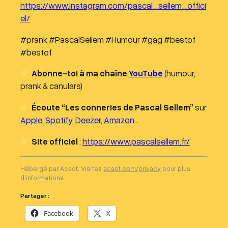
https://www.instagram.com/pascal_sellem_offici
el/
#prank #PascalSellem #Humour #gag #bestof
#bestof
Abonne-toi à ma chaîne
YouTube
(humour,
prank & canulars)
Écoute “Les conneries de Pascal Sellem”
sur
Apple
,
Spotify
,
Deezer
,
Amazon
…
Site officiel
:
https://www.pascalsellem.fr/
Hébergé par Acast. Visitez
acast.com/privacy
pour plus
d’informations.
Partager :
Facebook
X