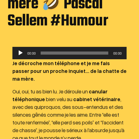
mère
Pascal
Sellem #Humour
L
00:00
00:00
e
Je décroche mon téléphone et je me fais
c
passer pour un proche inquiet… de la chatte de
t
ma mère.
e
u
Oui, oui, tu as bien lu. Je déroule un
canular
r
téléphonique
bien velu au
cabinet vétérinaire
,
a
avec des quiproquos, des sous-entendus et des
u
silences gênés comme je les aime. Entre “elle est
d
toute renfermée”, “elle perd ses poils” et “l’accident
i
de chasse”, je pousse le sérieux à l’absurde jusqu’à
o
ce que tout le monde s’y perde.