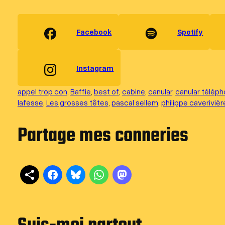
Facebook
Spotify
Instagram
appel trop con
, 
Baffie
, 
best of
, 
cabine
, 
canular
, 
canular télép
lafesse
, 
Les grosses têtes
, 
pascal sellem
, 
philippe caverivièr
Partage mes conneries