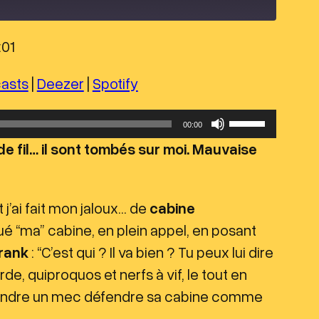
:01
Apple Podcasts
asts
|
Deezer
|
Spotify
U
00:00
t
e fil… il sont tombés sur moi. Mauvaise
i
l
 j’ai fait mon jaloux… de
cabine
i
qué “ma” cabine, en plein appel, en posant
s
rank
: “C’est qui ? Il va bien ? Tu peux lui dire
e
e, quiproquos et nerfs à vif, le tout en
z
tendre un mec défendre sa cabine comme
l
e