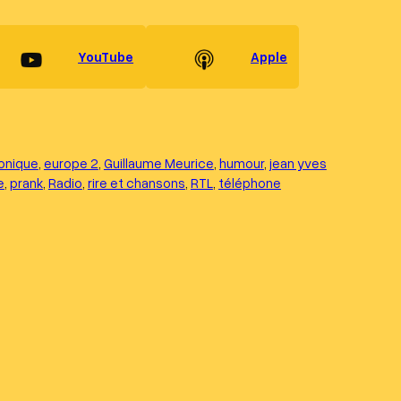
r
o
u
YouTube
Apple
d
i
m
honique
, 
europe 2
, 
Guillaume Meurice
, 
humour
, 
jean yves
i
e
, 
prank
, 
Radio
, 
rire et chansons
, 
RTL
, 
téléphone
n
u
e
r
l
e
v
o