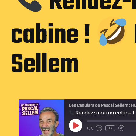
Rendez-
cabine !
Sellem
Les Canulars de Pascal Sellem : H
Rendez-moi ma cabine !
P
1x
l