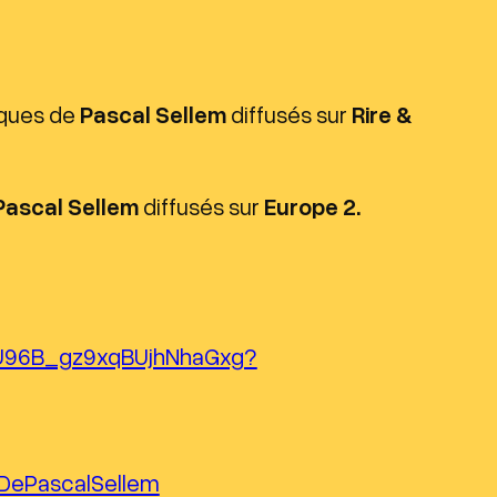
s
f
l
iques de
Pascal Sellem
diffusés sur
Rire &
è
c
Pascal Sellem
diffusés sur
Europe 2.
h
e
s
h
a
QU96B_gz9xqBUjhNhaGxg?
u
t
/
DePascalSellem
b