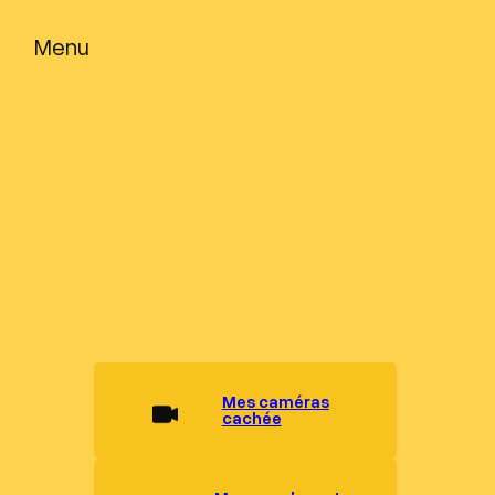
Menu
Mes caméras
cachée