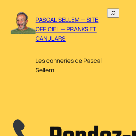
Aller
R
au
PASCAL SELLEM – SITE
e
contenu
OFFICIEL – PRANKS ET
c
CANULARS
h
e
r
Les conneries de Pascal
c
Sellem
h
e
r