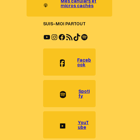
Mes canulars et
micros cachés
SUIS-MOI PARTOUT
YouTube
Instagram
Facebook
Flux RSS
TikTok
Spotify
Faceb
ook
Spoti
fy
YouT
ube