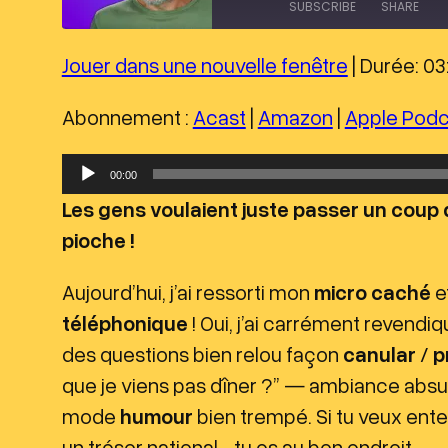
a
SUBSCRIBE
SHARE
y
E
p
Jouer dans une nouvelle fenêtre
|
Durée: 03
i
SHARE
Acast
Amazon
s
o
Deezer
Spotify
d
LINK
Abonnement :
Acast
|
Amazon
|
Apple Podc
e
RSS FEED
EMBED
L
00:00
e
Les gens voulaient juste passer un coup d
c
pioche !
t
e
Aujourd’hui, j’ai ressorti mon
micro caché
et
u
téléphonique
! Oui, j’ai carrément revendi
r
des questions bien relou façon
canular
/
p
a
que je viens pas dîner ?” — ambiance absurd
u
mode
humour
bien trempé. Si tu veux en
d
un trésor national… tu es au bon endroit.