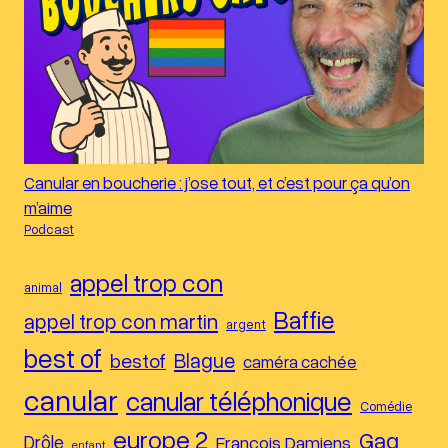
Canular en boucherie : j’ose tout, et c’est pour ça qu’on
m’aime
Podcast
appel trop con
animal
Baffie
appel trop con martin
argent
best of
Blague
bestof
caméra cachée
canular
canular téléphonique
Comédie
europe 2
Gag
Drôle
François Damiens
enfant