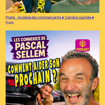
Prank : Je piège les commerçants ♦︎ Caméra cachée ♦︎
Prank