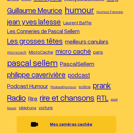
humour
Guillaume Meurice
Humour Français
jean yves lafesse
Laurent Baffie
Les Conneries de Pascal Sellem
Les grosses têtes
meilleurs canulars
micro caché
MicroCache
paris
microcach
pascal sellem
PascalSellem
philippe caverivière
podcast
prank
Podcast Humour
police
PodcastHumour
Radio
rire et chansons
RTL
Rire
scout
voiture
téléphone
travail
Mes caméras cachée