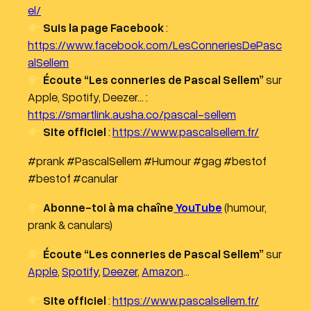
el/
Suis la page Facebook
:
https://www.facebook.com/LesConneriesDePasc
alSellem
Écoute “Les conneries de Pascal Sellem”
sur
Apple, Spotify, Deezer… :
https://smartlink.ausha.co/pascal-sellem
Site officiel
:
https://www.pascalsellem.fr/
#prank #PascalSellem #Humour #gag #bestof
#bestof #canular
Abonne-toi à ma chaîne
YouTube
(humour,
prank & canulars)
Écoute “Les conneries de Pascal Sellem”
sur
Apple
,
Spotify
,
Deezer
,
Amazon
…
Site officiel
:
https://www.pascalsellem.fr/