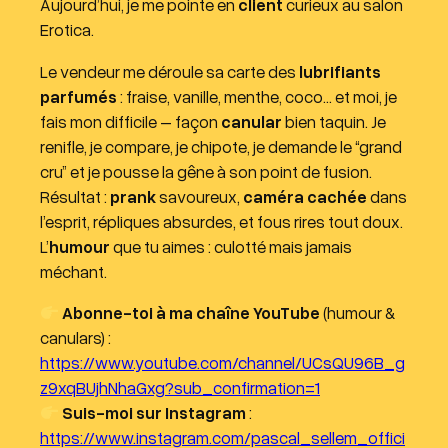
Aujourd’hui, je me pointe en
client
curieux au salon
c
Erotica.
t
e
Le vendeur me déroule sa carte des
lubrifiants
u
parfumés
: fraise, vanille, menthe, coco… et moi, je
r
fais mon difficile – façon
canular
bien taquin. Je
a
renifle, je compare, je chipote, je demande le “grand
u
cru” et je pousse la gêne à son point de fusion.
d
Résultat :
prank
savoureux,
caméra cachée
dans
i
l’esprit, répliques absurdes, et fous rires tout doux.
o
L’
humour
que tu aimes : culotté mais jamais
méchant.
Abonne-toi à ma chaîne YouTube
(humour &
canulars) :
https://www.youtube.com/channel/UCsQU96B_g
z9xqBUjhNhaGxg?sub_confirmation=1
Suis-moi sur Instagram
:
https://www.instagram.com/pascal_sellem_offici