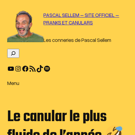
Aller
au
PASCAL SELLEM – SITE OFFICIEL –
contenu
PRANKS ET CANULARS
Les conneries de Pascal Sellem
R
e
YouTube
Instagram
Facebook
Flux RSS
TikTok
Spotify
c
h
e
Menu
r
c
h
Le canular le plus
e
r