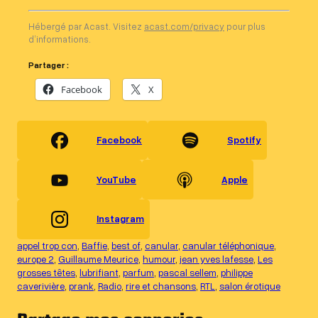
Hébergé par Acast. Visitez
acast.com/privacy
pour plus
d’informations.
Partager :
Facebook
X
Facebook
Spotify
YouTube
Apple
Instagram
appel trop con
, 
Baffie
, 
best of
, 
canular
, 
canular téléphonique
, 
europe 2
, 
Guillaume Meurice
, 
humour
, 
jean yves lafesse
, 
Les
grosses têtes
, 
lubrifiant
, 
parfum
, 
pascal sellem
, 
philippe
caverivière
, 
prank
, 
Radio
, 
rire et chansons
, 
RTL
, 
salon érotique