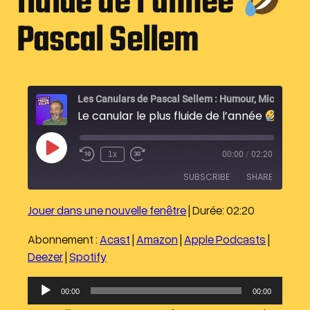
fluide de l’année
Pascal Sellem
Les Canulars de Pascal Sellem : Humour
Le canular le plus fluide de l’année
Pascal Sellem
P
1x
00:00
/
02:20
l
a
SUBSCRIBE
SHARE
y
E
p
Jouer dans une nouvelle fenêtre
|
Durée: 02:20
i
SHARE
Acast
Amazon
s
o
Abonnement :
Acast
|
Amazon
|
Apple Podcasts
|
Apple Podcasts
Deezer
LINK
d
Deezer
|
Spotify
e
Spotify
EMBED
RSS FEED
L
00:00
00:00
e