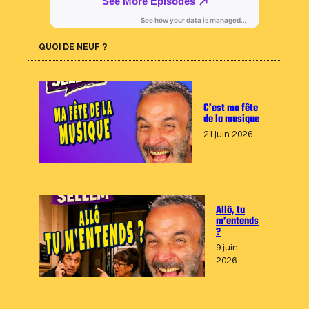
QUOI DE NEUF ?
C’est ma fête
de la musique
21 juin 2026
Allô, tu
m’entends
?
9 juin
2026