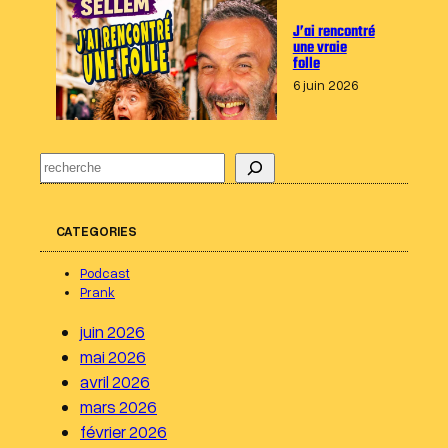
J’ai rencontré
une vraie
folle
6 juin 2026
R
e
c
CATEGORIES
h
e
Podcast
r
Prank
c
juin 2026
h
mai 2026
e
avril 2026
r
mars 2026
février 2026