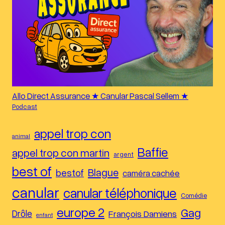
Allo Direct Assurance ★ Canular Pascal Sellem ★
Podcast
appel trop con
animal
Baffie
appel trop con martin
argent
best of
Blague
bestof
caméra cachée
canular
canular téléphonique
Comédie
europe 2
Gag
Drôle
François Damiens
enfant