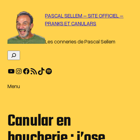
Aller
au
PASCAL SELLEM – SITE OFFICIEL –
contenu
PRANKS ET CANULARS
Les conneries de Pascal Sellem
R
e
YouTube
Instagram
Facebook
Flux RSS
TikTok
Spotify
c
h
e
Menu
r
c
h
Canular en
e
r
boucherie : j’ose