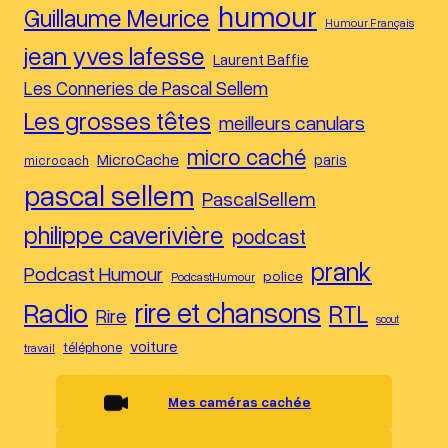
humour
Guillaume Meurice
Humour Français
jean yves lafesse
Laurent Baffie
Les Conneries de Pascal Sellem
Les grosses têtes
meilleurs canulars
micro caché
MicroCache
paris
microcach
pascal sellem
PascalSellem
philippe caverivière
podcast
prank
Podcast Humour
police
PodcastHumour
Radio
rire et chansons
RTL
Rire
scout
voiture
téléphone
travail
Mes caméras cachée