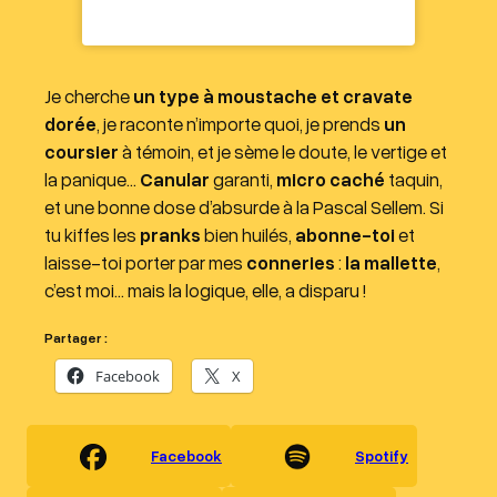
Je cherche
un type à moustache et cravate
dorée
, je raconte n’importe quoi, je prends
un
coursier
à témoin, et je sème le doute, le vertige et
la panique…
Canular
garanti,
micro caché
taquin,
et une bonne dose d’absurde à la Pascal Sellem. Si
tu kiffes les
pranks
bien huilés,
abonne-toi
et
laisse-toi porter par mes
conneries
:
la mallette
,
c’est moi… mais la logique, elle, a disparu !
Partager :
Facebook
X
Facebook
Spotify