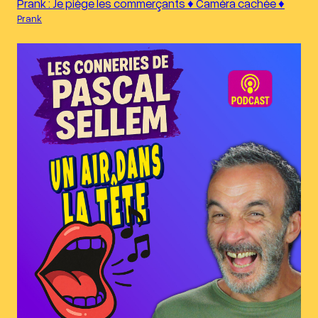
Prank : Je piège les commerçants ♦︎ Caméra cachée ♦︎
Prank