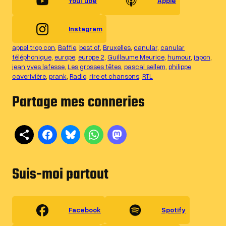
YouTube
Apple
Instagram
appel trop con
, 
Baffie
, 
best of
, 
Bruxelles
, 
canular
, 
canular
téléphonique
, 
europe
, 
europe 2
, 
Guillaume Meurice
, 
humour
, 
japon
, 
jean yves lafesse
, 
Les grosses têtes
, 
pascal sellem
, 
philippe
caverivière
, 
prank
, 
Radio
, 
rire et chansons
, 
RTL
Partage mes conneries
Suis-moi partout
Facebook
Spotify