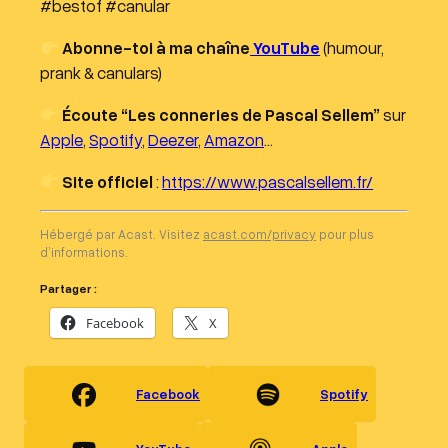
#bestof #canular
Abonne-toi à ma chaîne
YouTube
(humour,
prank & canulars)
Écoute “Les conneries de Pascal Sellem”
sur
Apple
,
Spotify
,
Deezer
,
Amazon
…
Site officiel
:
https://www.pascalsellem.fr/
Hébergé par Acast. Visitez
acast.com/privacy
pour plus
d’informations.
Partager :
Facebook
X
Facebook
Spotify