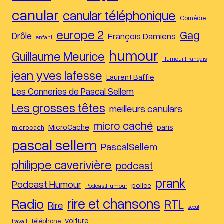
canular
canular téléphonique
Comédie
europe 2
Gag
Drôle
François Damiens
enfant
humour
Guillaume Meurice
Humour Français
jean yves lafesse
Laurent Baffie
Les Conneries de Pascal Sellem
Les grosses têtes
meilleurs canulars
micro caché
MicroCache
paris
microcach
pascal sellem
PascalSellem
philippe caverivière
podcast
prank
Podcast Humour
police
PodcastHumour
Radio
rire et chansons
RTL
Rire
scout
voiture
téléphone
travail