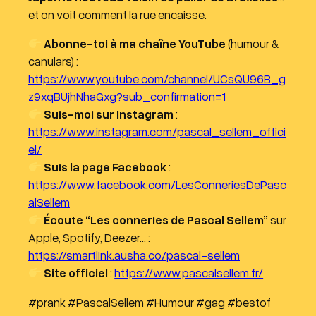
et on voit comment la rue encaisse.
Abonne-toi à ma chaîne YouTube
(humour &
canulars) :
https://www.youtube.com/channel/UCsQU96B_g
z9xqBUjhNhaGxg?sub_confirmation=1
Suis-moi sur Instagram
:
https://www.instagram.com/pascal_sellem_offici
el/
Suis la page Facebook
:
https://www.facebook.com/LesConneriesDePasc
alSellem
Écoute “Les conneries de Pascal Sellem”
sur
Apple, Spotify, Deezer… :
https://smartlink.ausha.co/pascal-sellem
Site officiel
:
https://www.pascalsellem.fr/
#prank #PascalSellem #Humour #gag #bestof