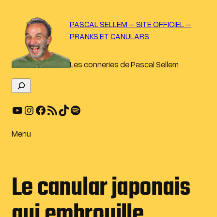
Aller
au
PASCAL SELLEM – SITE OFFICIEL –
contenu
PRANKS ET CANULARS
Les conneries de Pascal Sellem
R
e
YouTube
Instagram
Facebook
Flux RSS
TikTok
Spotify
c
h
e
Menu
r
c
h
Le canular japonais
e
r
qui embrouille