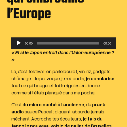
l’Europe
L
00:00
00:00
e
« Et si le Japon entrait dans l’Union européenne ?
c
»
t
e
Là, c’est festival : on parle boulot, vin, riz, gadgets,
u
chômage… Je provoque, je rebondis,
je canularise
r
tout ce qui bouge, et toi tu rigoles en douce
a
comme si t’étais planqué dans ma poche.
u
C’est
du micro caché à l’ancienne
, du
prank
d
audio
sauce Pascal : piquant, absurde, jamais
i
méchant. Accroche tes écouteurs,
je fais du
o
Japon le nouveau voisin de palier de Bruxelles
…