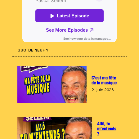
QUOI DE NEUF ?
C’est ma fête
de la musique
21 juin 2026
Allô, tu
m’entends
?