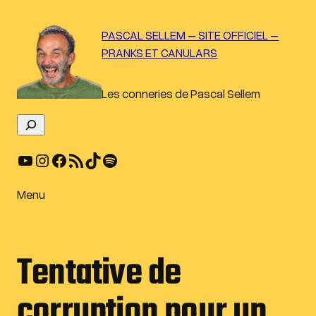
Aller
au
PASCAL SELLEM – SITE OFFICIEL –
contenu
PRANKS ET CANULARS
Les conneries de Pascal Sellem
R
e
YouTube
Instagram
Facebook
Flux RSS
TikTok
Spotify
c
h
e
Menu
r
c
h
Tentative de
e
r
corruption pour un