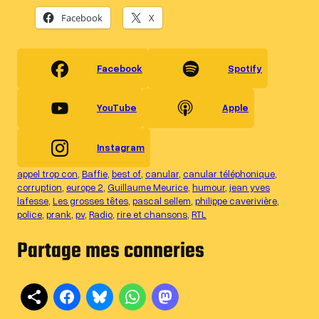
Facebook
X
Facebook
Spotify
YouTube
Apple
Instagram
appel trop con
, 
Baffie
, 
best of
, 
canular
, 
canular téléphonique
, 
corruption
, 
europe 2
, 
Guillaume Meurice
, 
humour
, 
jean yves
lafesse
, 
Les grosses têtes
, 
pascal sellem
, 
philippe caverivière
, 
police
, 
prank
, 
pv
, 
Radio
, 
rire et chansons
, 
RTL
Partage mes conneries