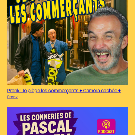
Prank : Je piège les commerçants ♦︎ Caméra cachée ♦︎
Prank