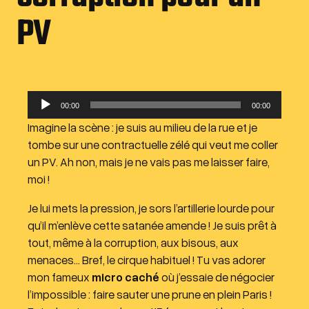
PV
L
00:00
00:00
e
Imagine la scène : je suis au milieu de la rue et je
c
tombe sur une contractuelle zélé qui veut me coller
t
un PV. Ah non, mais je ne vais pas me laisser faire,
e
moi !
u
r
Je lui mets la pression, je sors l’artillerie lourde pour
a
qu’il m’enlève cette satanée amende ! Je suis prêt à
u
tout, même à la corruption, aux bisous, aux
d
menaces… Bref, le cirque habituel ! Tu vas adorer
i
mon fameux
micro caché
où j’essaie de négocier
o
l’impossible : faire sauter une prune en plein Paris !