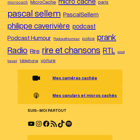
micro caché
MicroCache
paris
microcach
pascal sellem
PascalSellem
philippe caverivière
podcast
prank
Podcast Humour
police
PodcastHumour
Radio
rire et chansons
RTL
Rire
scout
voiture
téléphone
travail
Mes caméras cachée
Mes canulars et micros cachés
SUIS-MOI PARTOUT
YouTube
Instagram
Facebook
Flux RSS
TikTok
Spotify