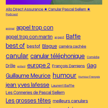
Allo Direct Assurance ★ Canular Pascal Sellem ★
Podcast
appel trop con
animal
Baffie
appel trop con martin
argent
best of
Blague
bestof
caméra cachée
canular
canular téléphonique
Comédie
europe 2
Gag
Drôle
François Damiens
enfant
humour
Guillaume Meurice
Humour Français
jean yves lafesse
Laurent Baffie
Les Conneries de Pascal Sellem
Les grosses têtes
meilleurs canulars