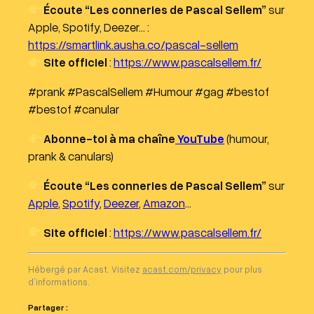
Écoute “Les conneries de Pascal Sellem”
sur
Apple, Spotify, Deezer… :
https://smartlink.ausha.co/pascal-sellem
Site officiel
:
https://www.pascalsellem.fr/
#prank #PascalSellem #Humour #gag #bestof
#bestof #canular
Abonne-toi à ma chaîne
YouTube
(humour,
prank & canulars)
Écoute “Les conneries de Pascal Sellem”
sur
Apple
,
Spotify
,
Deezer
,
Amazon
…
Site officiel
:
https://www.pascalsellem.fr/
Hébergé par Acast. Visitez
acast.com/privacy
pour plus
d’informations.
Partager :