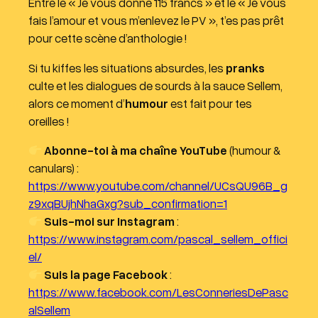
Entre le « Je vous donne 115 francs » et le « Je vous
fais l’amour et vous m’enlevez le PV », t’es pas prêt
pour cette scène d’anthologie !
Si tu kiffes les situations absurdes, les
pranks
culte et les dialogues de sourds à la sauce Sellem,
alors ce moment d’
humour
est fait pour tes
oreilles !
Abonne-toi à ma chaîne YouTube
(humour &
canulars) :
https://www.youtube.com/channel/UCsQU96B_g
z9xqBUjhNhaGxg?sub_confirmation=1
Suis-moi sur Instagram
:
https://www.instagram.com/pascal_sellem_offici
el/
Suis la page Facebook
:
https://www.facebook.com/LesConneriesDePasc
alSellem