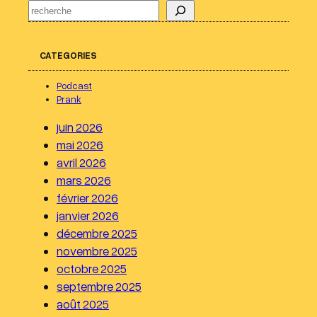
R
e
c
CATEGORIES
h
e
Podcast
r
Prank
c
juin 2026
h
mai 2026
e
avril 2026
r
mars 2026
février 2026
janvier 2026
décembre 2025
novembre 2025
octobre 2025
septembre 2025
août 2025