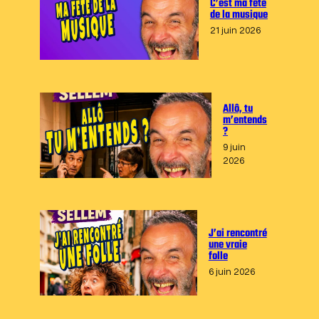
C’est ma fête
de la musique
21 juin 2026
Allô, tu
m’entends
?
9 juin
2026
J’ai rencontré
une vraie
folle
6 juin 2026