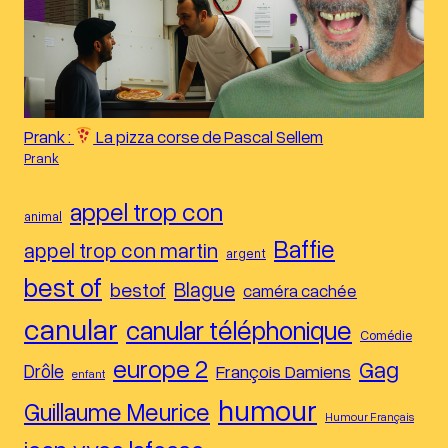
Prank :
La pizza corse de Pascal Sellem
Prank
appel trop con
animal
Baffie
appel trop con martin
argent
best of
Blague
bestof
caméra cachée
canular
canular téléphonique
Comédie
europe 2
Gag
Drôle
François Damiens
enfant
humour
Guillaume Meurice
Humour Français