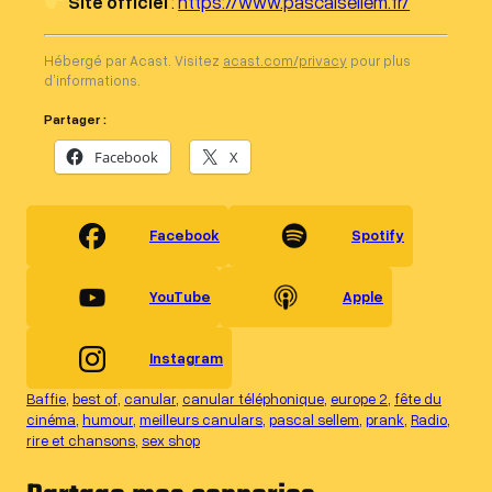
Site officiel
:
https://www.pascalsellem.fr/
Hébergé par Acast. Visitez
acast.com/privacy
pour plus
d’informations.
Partager :
Facebook
X
Facebook
Spotify
YouTube
Apple
Instagram
Baffie
, 
best of
, 
canular
, 
canular téléphonique
, 
europe 2
, 
fête du
cinéma
, 
humour
, 
meilleurs canulars
, 
pascal sellem
, 
prank
, 
Radio
, 
rire et chansons
, 
sex shop