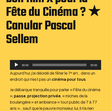
Fête du Cinéma ? ★
Canular Pascal
Sellem
L
00:00
00:00
e
Aujourd’hui, j’ai décidé de fêter le 7ᵉ art… dans un
c
endroit qui n’est pas un
cinéma pour tous
.
t
e
Je débarque tranquille pour parler « Fête du cinéma
u
»,
passe
,
projection privée
, « miches de la
r
boulangère » et ambiance « tout public de 7 à 77
a
ans »… sauf que le pauvre monsieur, lui, il n’a rien