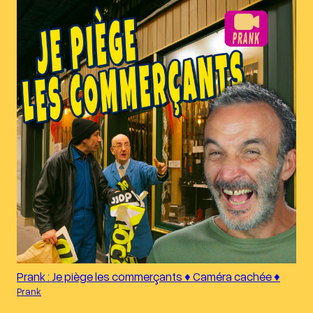
Prank : Je piège les commerçants ♦︎ Caméra cachée ♦︎
Prank