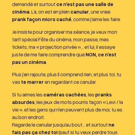
u
demandé et surtout
ce n’est pas une salle de
d
cinéma
. Là, on est en plein
canular
, une vraie
i
prank façon micro caché
, comme j’aime les faire.
o
Je insiste pour organiser ma séance, je veux mon
tarif spécial Fête du cinéma, mon passe, mes
tickets, ma « projection privée »… et lui, il essaye
juste de me faire comprendre que
NON, ce n’est
pas un cinéma
.
Plus j’en rajoute, plus il comprend rien, et plus toi, tu
vas
te marrer
en regardant ce canular.
Si tu aimes les
caméras cachées
, les
pranks
absurdes
, les jeux de mots pourris façon « Levi / la
vie », et les gens qui n’en peuvent plus de moi, tu es
au bon endroit.
Regarde le canular jusqu’au bout… et surtout
ne
fais pas ça chez toi
(sauf si tu veux perdre tous