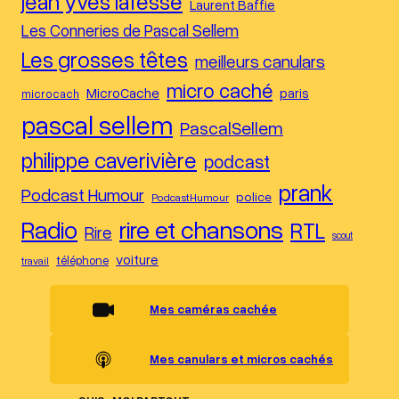
jean yves lafesse
Laurent Baffie
Les Conneries de Pascal Sellem
Les grosses têtes
meilleurs canulars
micro caché
MicroCache
paris
microcach
pascal sellem
PascalSellem
philippe caverivière
podcast
prank
Podcast Humour
police
PodcastHumour
Radio
rire et chansons
RTL
Rire
scout
voiture
téléphone
travail
Mes caméras cachée
Mes canulars et micros cachés