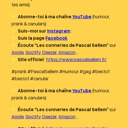
tes amis).
Abonne-toi à ma chaîne
YouTube
(humour,
prank & canulars)
Suis-moi sur
Instagram
:
Suis la page
Facebook
Écoute “Les conneries de Pascal Sellem”
sur
Apple
,
Spotify
,
Deezer
,
Amazon
…
Site officiel
:
https://www.pascalsellem.fr/
#prank #PascalSellem #Humour #gag #bestof
#bestof #canular
Abonne-toi à ma chaîne
YouTube
(humour,
prank & canulars)
Écoute “Les conneries de Pascal Sellem”
sur
Apple
,
Spotify
,
Deezer
,
Amazon
…