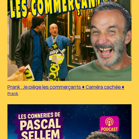
Prank : Je piège les commerçants ♦︎ Caméra cachée ♦︎
Prank