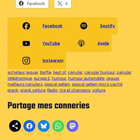
Facebook
X
Facebook
Spotify
YouTube
Apple
Instagram
acheteur jaguar
, 
Baffie
, 
best of
, 
canular
, 
canular humour
, 
canular
téléphonique
, 
europe 2
, 
humour
, 
humour automobile
, 
Jaguar
, 
meilleurs canulars
, 
pascal sellem
, 
pascal sellem micro caché
, 
prank
, 
prank voiture
, 
Radio
, 
rire et chansons
, 
voiture
Partage mes conneries