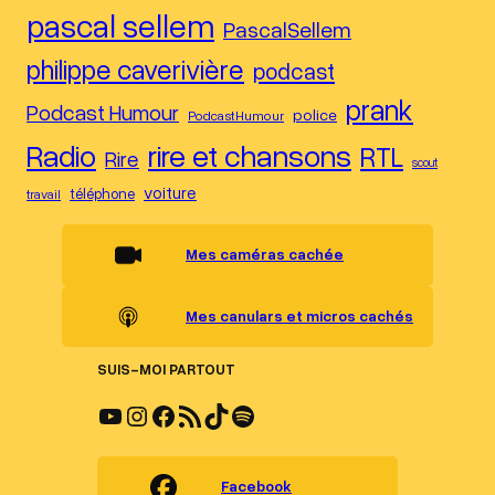
pascal sellem
PascalSellem
philippe caverivière
podcast
prank
Podcast Humour
police
PodcastHumour
Radio
rire et chansons
RTL
Rire
scout
voiture
téléphone
travail
Mes caméras cachée
Mes canulars et micros cachés
SUIS-MOI PARTOUT
YouTube
Instagram
Facebook
Flux RSS
TikTok
Spotify
Facebook