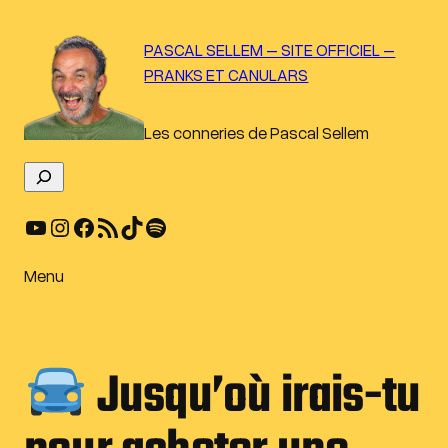
Aller
au
PASCAL SELLEM – SITE OFFICIEL –
contenu
PRANKS ET CANULARS
Les conneries de Pascal Sellem
R
e
YouTube
Instagram
Facebook
Flux RSS
TikTok
Spotify
c
h
e
Menu
r
c
h
Jusqu’où irais-tu
e
r