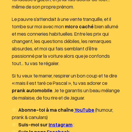
u
même de son propre prénom.
d
Le pauvre s’attendait à une vente tranquille, et il
i
tombe sur moi avec mon
micro caché
bien allumé
o
et mes conneries habituelles. Entre les prix qui
changent, les questions débiles, les remarques
absurdes, et moi qui fais semblant d’être
passionné par la voiture alors que je confonds
tout… tu vas te régaler.
Si tu veux te marrer, respirer un bon coup et te dire
« mais il est taré ce Pascal », tu vas adorer ce
prank automobile
. Je te garantis un beau mélange
de malaise, de fou rire et de Jaguar.
Abonne-toi à ma chaîne
YouTube
(humour,
prank & canulars)
Suis-moi sur
Instagram
:
Suis la page
Facebook