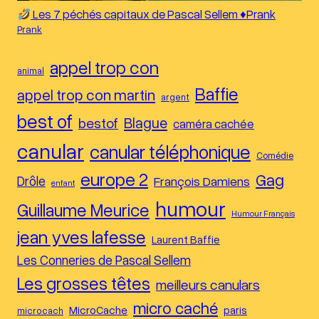
Les 7 péchés capitaux de Pascal Sellem ♦︎Prank
Prank
appel trop con
animal
Baffie
appel trop con martin
argent
best of
Blague
bestof
caméra cachée
canular
canular téléphonique
Comédie
europe 2
Gag
Drôle
François Damiens
enfant
humour
Guillaume Meurice
Humour Français
jean yves lafesse
Laurent Baffie
Les Conneries de Pascal Sellem
Les grosses têtes
meilleurs canulars
micro caché
MicroCache
paris
microcach