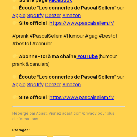
Écoute “Les conneries de Pascal Sellem”
sur
Apple
,
Spotify
,
Deezer
,
Amazon
…
Site officiel
:
https://www.pascalsellem.fr/
#prank #PascalSellem #Humour #gag #bestof
#bestof #canular
Abonne-toi à ma chaîne
YouTube
(humour,
prank & canulars)
Écoute “Les conneries de Pascal Sellem”
sur
Apple
,
Spotify
,
Deezer
,
Amazon
…
Site officiel
:
https://www.pascalsellem.fr/
Hébergé par Acast. Visitez
acast.com/privacy
pour plus
d’informations.
Partager :