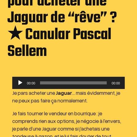
pour acheter une
Jaguar de “rêve” ?
★ Canular Pascal
Sellem
L
00:00
00:00
e
Je pars acheter une
Jaguar
… mais évidemment, je
c
ne peux pas faire ça normalement.
t
e
Je fais tourner le vendeur en bourrique : je
u
comprends rien aux options, je négocie à l’envers,
r
je parle d’une Jaguar comme si j’achetais une
a
tondeuse à gazon, et je lui fais douter de tout…