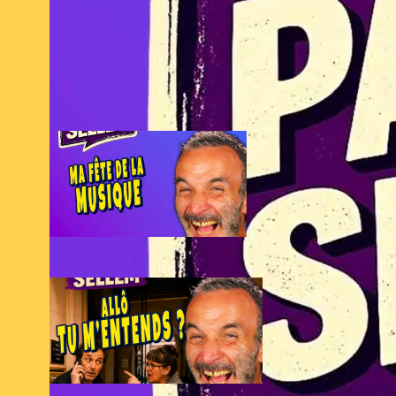
C’est ma fête
de la musique
21 juin 2026
Allô, tu
m’entends
?
9 juin
2026