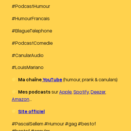
#PodcastHumour
#HumourFrancais
#BlagueTelephone
#PodcastComedie
#CanularAudio
#LouisMariano
Ma chaîne
YouTube
(humour, prank & canulars)
Mes podcasts
sur
Apple
,
Spotify
,
Deezer
,
Amazon
…
Site officiel
#PascalSellem #Humour #gag #bestof
#bestof #canular