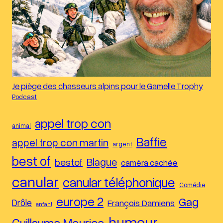
Je piège des chasseurs alpins pour le Gamelle Trophy
Podcast
appel trop con
animal
Baffie
appel trop con martin
argent
best of
Blague
bestof
caméra cachée
canular
canular téléphonique
Comédie
europe 2
Gag
Drôle
François Damiens
enfant
humour
Guillaume Meurice