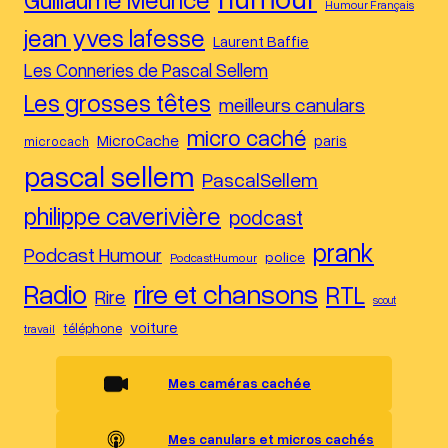
Humour Français
jean yves lafesse
Laurent Baffie
Les Conneries de Pascal Sellem
Les grosses têtes
meilleurs canulars
micro caché
MicroCache
paris
microcach
pascal sellem
PascalSellem
philippe caverivière
podcast
prank
Podcast Humour
police
PodcastHumour
Radio
rire et chansons
RTL
Rire
scout
voiture
téléphone
travail
Mes caméras cachée
Mes canulars et micros cachés