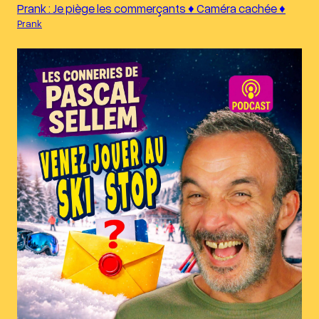
Prank : Je piège les commerçants ♦︎ Caméra cachée ♦︎
Prank