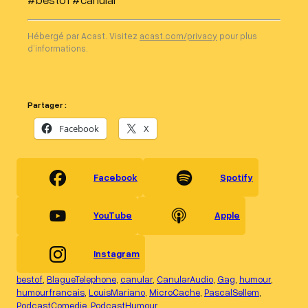
Hébergé par Acast. Visitez
acast.com/privacy
pour plus
d’informations.
Partager :
Facebook
X
Facebook
Spotify
YouTube
Apple
Instagram
bestof
, 
BlagueTelephone
, 
canular
, 
CanularAudio
, 
Gag
, 
humour
, 
humourfrancais
, 
LouisMariano
, 
MicroCache
, 
PascalSellem
, 
PodcastComedie
, 
PodcastHumour