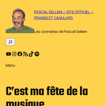
Aller
au
PASCAL SELLEM – SITE OFFICIEL –
contenu
PRANKS ET CANULARS
Les conneries de Pascal Sellem
R
e
YouTube
Instagram
Facebook
Flux RSS
TikTok
Spotify
c
h
e
Menu
r
c
h
C’est ma fête de la
e
r
musique