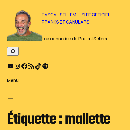
Aller
au
PASCAL SELLEM – SITE OFFICIEL –
contenu
PRANKS ET CANULARS
Les conneries de Pascal Sellem
R
e
YouTube
Instagram
Facebook
Flux RSS
TikTok
Spotify
c
h
e
Menu
r
c
h
e
Étiquette :
mallette
r