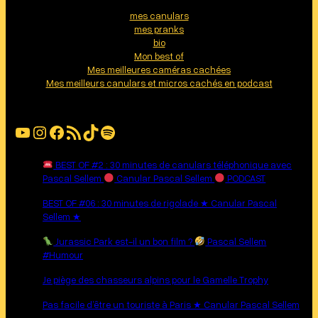
mes canulars
mes pranks
bio
Mon best of
Mes meilleures caméras cachées
Mes meilleurs canulars et micros cachés en podcast
YouTube
Instagram
Facebook
Flux RSS
TikTok
Spotify
BEST OF #2 : 30 minutes de canulars téléphonique avec
Pascal Sellem
Canular Pascal Sellem
PODCAST
BEST OF #06 : 30 minutes de rigolade ★ Canular Pascal
Sellem ★
Jurassic Park est-il un bon film ?
Pascal Sellem
#Humour
Je piège des chasseurs alpins pour le Gamelle Trophy
Pas facile d’être un touriste à Paris ★ Canular Pascal Sellem