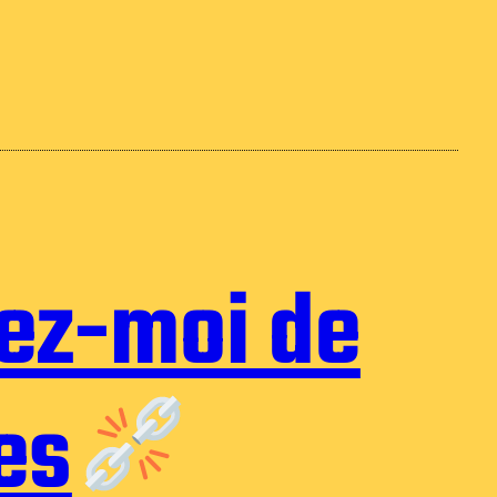
rez-moi de
es