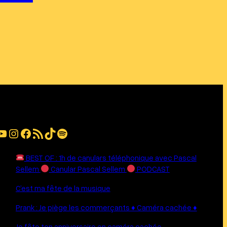
be
Instagram
Facebook
Flux RSS
TikTok
Spotify
BEST OF : 1h de canulars téléphonique avec Pascal
Sellem
Canular Pascal Sellem
PODCAST
C’est ma fête de la musique
Prank : Je piège les commerçants ♦︎ Caméra cachée ♦︎
Je fête ton anniversaire en caméra cachée