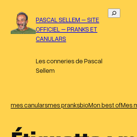
Aller
R
au
PASCAL SELLEM – SITE
e
contenu
OFFICIEL – PRANKS ET
c
CANULARS
h
e
r
Les conneries de Pascal
c
Sellem
h
e
r
mes canulars
mes pranks
bio
Mon best of
Mes m