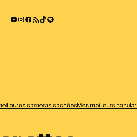
YouTube
Instagram
Facebook
Flux RSS
TikTok
Spotify
eilleures caméras cachées
Mes meilleurs canula