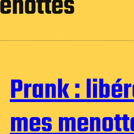
enottes
Prank : libé
mes menott