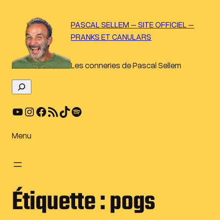
Aller
au
PASCAL SELLEM – SITE OFFICIEL –
contenu
PRANKS ET CANULARS
Les conneries de Pascal Sellem
R
e
YouTube
Instagram
Facebook
Flux RSS
TikTok
Spotify
c
h
e
Menu
r
c
h
e
Étiquette :
pogs
r