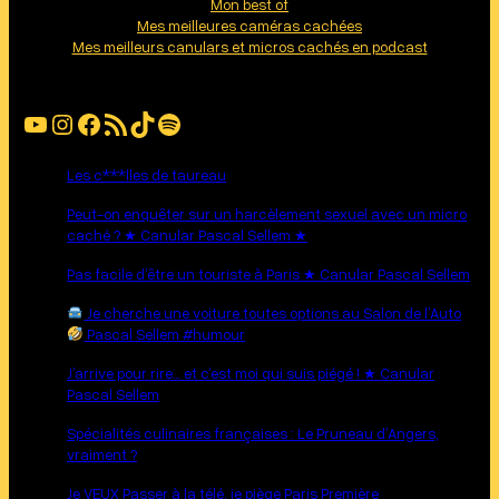
Mon best of
Mes meilleures caméras cachées
Mes meilleurs canulars et micros cachés en podcast
YouTube
Instagram
Facebook
Flux RSS
TikTok
Spotify
Les c***lles de taureau
Peut-on enquêter sur un harcèlement sexuel avec un micro
caché ? ★ Canular Pascal Sellem ★
Pas facile d’être un touriste à Paris ★ Canular Pascal Sellem
Je cherche une voiture toutes options au Salon de l’Auto
Pascal Sellem #humour
J’arrive pour rire… et c’est moi qui suis piégé ! ★ Canular
Pascal Sellem
Spécialités culinaires françaises : Le Pruneau d’Angers,
vraiment ?
Je VEUX Passer à la télé, je piège Paris Première