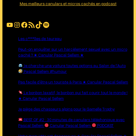
Mes meilleurs canulars et micros cachés en podcast
YouTube
Instagram
Facebook
Flux RSS
TikTok
Spotify
Les c***lles de taureau
Peut-on enquêter sur un harcèlement sexuel avec un micro
caché ? ★ Canular Pascal Sellem ★
Je cherche une voiture toutes options au Salon de l’Auto
Pascal Sellem #humour
Pas facile d’être un touriste à Paris ★ Canular Pascal Sellem
Le bonbon laxatif, le bonbon qui fait courir tout le monde !
★ Canular Pascal Sellem
Je piège des chasseurs alpins pour le Gamelle Trophy
BEST OF #2 : 30 minutes de canulars téléphonique avec
Pascal Sellem
Canular Pascal Sellem
PODCAST
Votre moquette est dangereuse ★ Canular Pascal Sellem ★