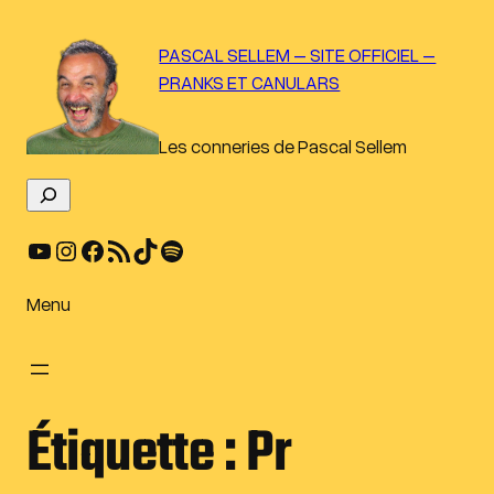
Aller
au
PASCAL SELLEM – SITE OFFICIEL –
contenu
PRANKS ET CANULARS
Les conneries de Pascal Sellem
R
e
YouTube
Instagram
Facebook
Flux RSS
TikTok
Spotify
c
h
e
Menu
r
c
h
e
Étiquette :
Pr
r