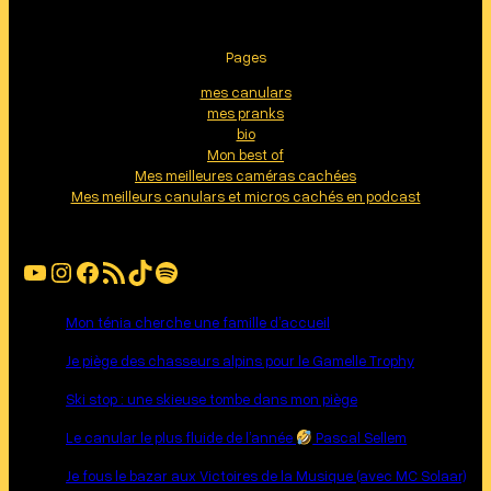
Pages
mes canulars
mes pranks
bio
Mon best of
Mes meilleures caméras cachées
Mes meilleurs canulars et micros cachés en podcast
YouTube
Instagram
Facebook
Flux RSS
TikTok
Spotify
Mon ténia cherche une famille d’accueil
Je piège des chasseurs alpins pour le Gamelle Trophy
Ski stop : une skieuse tombe dans mon piège
Le canular le plus fluide de l’année
Pascal Sellem
Je fous le bazar aux Victoires de la Musique (avec MC Solaar)