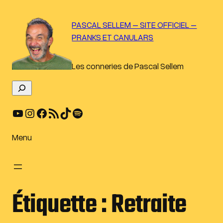
Aller
au
PASCAL SELLEM – SITE OFFICIEL –
contenu
PRANKS ET CANULARS
Les conneries de Pascal Sellem
R
e
YouTube
Instagram
Facebook
Flux RSS
TikTok
Spotify
c
h
e
Menu
r
c
h
e
Étiquette :
Retraite
r