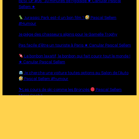
BEST OF #06 : 30 minutes de rigolade ★ Canular Pascal
Sellem ★
Jurassic Park est-il un bon film ?
Pascal Sellem
#Humour
Je piège des chasseurs alpins pour le Gamelle Trophy
Pas facile d’être un touriste à Paris ★ Canular Pascal Sellem
Le bonbon laxatif, le bonbon qui fait courir tout le monde !
★ Canular Pascal Sellem
Je cherche une voiture toutes options au Salon de l’Auto
Pascal Sellem #humour
⛷
Les cours de ski comme les Bronzés
Pascal Sellem
Micro Caché
Prank :
La pizza corse de Pascal Sellem
J’arrive pour rire… et c’est moi qui suis piégé ! ★ Canular
Pascal Sellem