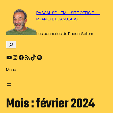
Aller
au
PASCAL SELLEM – SITE OFFICIEL –
contenu
PRANKS ET CANULARS
Les conneries de Pascal Sellem
R
e
YouTube
Instagram
Facebook
Flux RSS
TikTok
Spotify
c
h
e
Menu
r
c
h
e
Mois :
février 2024
r