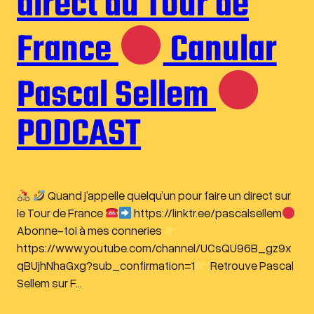
direct du Tour de
France
Canular
Pascal Sellem
PODCAST
Quand j’appelle quelqu’un pour faire un direct sur
le Tour de France
https://linktr.ee/pascalsellem
Abonne-toi à mes conneries
https://www.youtube.com/channel/UCsQU96B_gz9x
qBUjhNhaGxg?sub_confirmation=1
Retrouve Pascal
Sellem sur F…