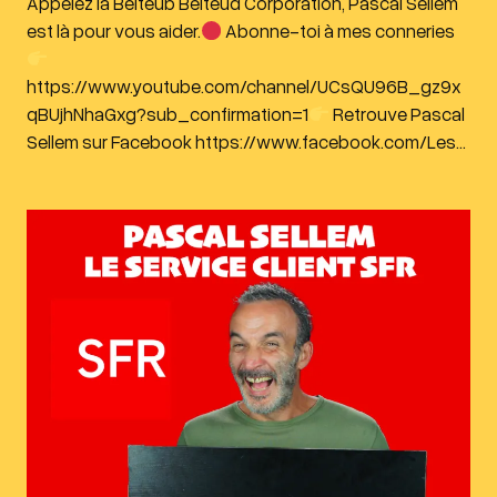
Appelez la Belteub Belteud Corporation, Pascal Sellem
est là pour vous aider.
Abonne-toi à mes conneries
https://www.youtube.com/channel/UCsQU96B_gz9x
qBUjhNhaGxg?sub_confirmation=1
Retrouve Pascal
Sellem sur Facebook https://www.facebook.com/Les…