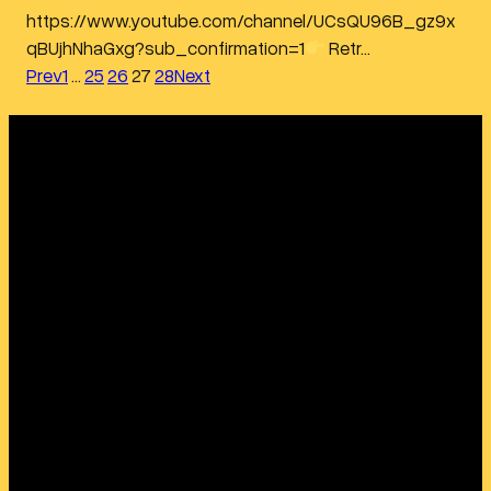
https://www.youtube.com/channel/UCsQU96B_gz9x
qBUjhNhaGxg?sub_confirmation=1
Retr…
Prev
1
…
25
26
27
28
Next