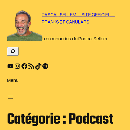
Aller
au
PASCAL SELLEM – SITE OFFICIEL –
contenu
PRANKS ET CANULARS
Les conneries de Pascal Sellem
R
e
YouTube
Instagram
Facebook
Flux RSS
TikTok
Spotify
c
h
e
Menu
r
c
h
e
Catégorie :
Podcast
r