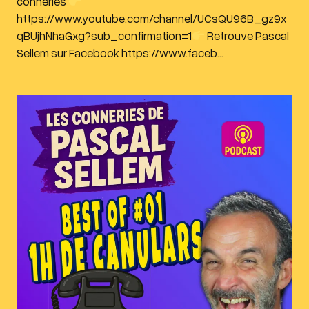
conneries
https://www.youtube.com/channel/UCsQU96B_gz9x
qBUjhNhaGxg?sub_confirmation=1
Retrouve Pascal
Sellem sur Facebook https://www.faceb…