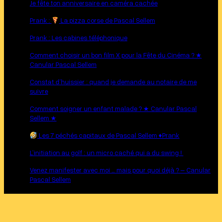
Je fête ton anniversaire en caméra cachée
Prank :
La pizza corse de Pascal Sellem
Prank : Les cabines téléphonique
Comment choisir un bon film X pour la Fête du Cinéma ? ★
Canular Pascal Sellem
Constat d’huissier : quand je demande au notaire de me
suivre
Comment soigner un enfant malade ? ★ Canular Pascal
Sellem ★
Les 7 péchés capitaux de Pascal Sellem ♦︎Prank
L’initiation au golf : un micro caché qui a du swing ! ‭
Venez manifester avec moi … mais pour quoi déjà ? – Canular
Pascal Sellem
J’arrive pour rire… et c’est moi qui suis piégé ! ★ Canular
Pascal Sellem