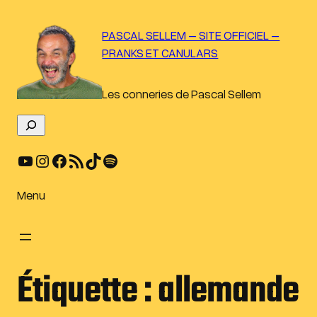
Aller
au
PASCAL SELLEM – SITE OFFICIEL –
contenu
PRANKS ET CANULARS
Les conneries de Pascal Sellem
R
e
YouTube
Instagram
Facebook
Flux RSS
TikTok
Spotify
c
h
e
Menu
r
c
h
e
Étiquette :
allemande
r