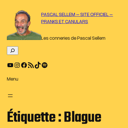
Aller
au
PASCAL SELLEM – SITE OFFICIEL –
contenu
PRANKS ET CANULARS
Les conneries de Pascal Sellem
R
e
YouTube
Instagram
Facebook
Flux RSS
TikTok
Spotify
c
h
e
Menu
r
c
h
e
Étiquette :
Blague
r