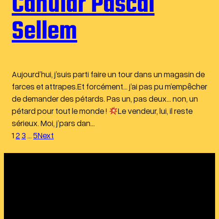
Canular Pascal
Sellem
Aujourd’hui, j’suis parti faire un tour dans un magasin de
farces et attrapes.Et forcément… j’ai pas pu m’empêcher
de demander des pétards. Pas un, pas deux… non, un
pétard pour tout le monde !
Le vendeur, lui, il reste
sérieux. Moi, j’pars dan…
1
2
3
…
5
Next