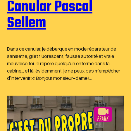
Canular Pascal
Sellem
Dans ce canular, je débarque en mode réparateur de
sanisette, gilet fluorescent, fausse autorité et vraie
mauvaise foi.Je repère quelqu’un enfermé dans la
cabine… et là, évidemment, je ne peux pas m’empêcher
d’intervenir :« Bonjour monsieur-dame !…