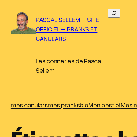
Aller
R
au
PASCAL SELLEM – SITE
e
contenu
OFFICIEL – PRANKS ET
c
CANULARS
h
e
r
Les conneries de Pascal
c
Sellem
h
e
r
mes canulars
mes pranks
bio
Mon best of
Mes m