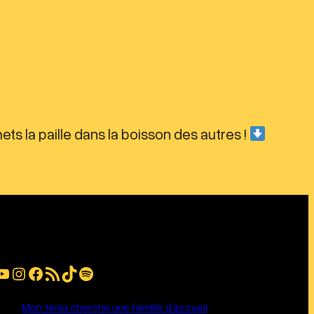
mets la paille dans la boisson des autres !
be
Instagram
Facebook
Flux RSS
TikTok
Spotify
Mon ténia cherche une famille d’accueil