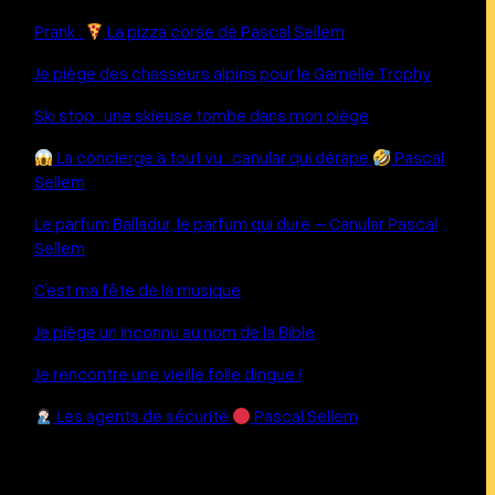
Prank :
La pizza corse de Pascal Sellem
Je piège des chasseurs alpins pour le Gamelle Trophy
Ski stop : une skieuse tombe dans mon piège
La concierge a tout vu : canular qui dérape
Pascal
Sellem
Le parfum Balladur, le parfum qui dure – Canular Pascal
Sellem
C’est ma fête de la musique
Je piège un inconnu au nom de la Bible
Je rencontre une vieille folle dingue !
Les agents de sécurité
Pascal Sellem