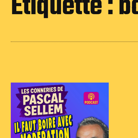
Étiquette :
b