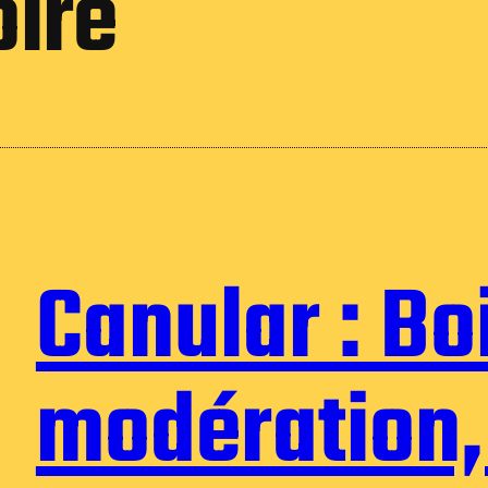
oire
Canular : Bo
modération