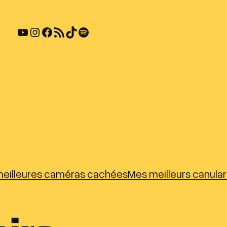
YouTube
Instagram
Facebook
Flux RSS
TikTok
Spotify
eilleures caméras cachées
Mes meilleurs canula