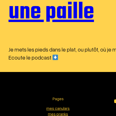
une paille
Je mets les pieds dans le plat, ou plutôt, où je 
Ecoute le podcast
Pages
YouTu
mes canulars
mes pranks