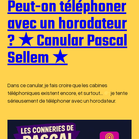
Peut-on téléphoner
avec un horodateur
? ★ Canular Pascal
Sellem ★
Dans ce canular, je fais croire que les cabines
téléphoniques existent encore, et surtout…
je tente
sérieusement de téléphoner avec un horodateur.