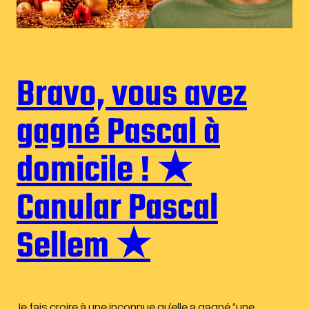
Bravo, vous avez
gagné Pascal à
domicile ! ★
Canular Pascal
Sellem ★
Je fais croire à une inconnue qu’elle a gagné “une