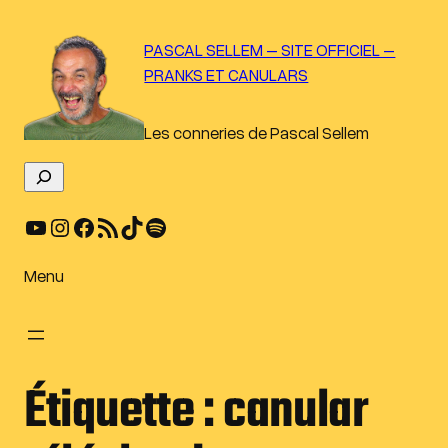
Aller
au
PASCAL SELLEM – SITE OFFICIEL –
contenu
PRANKS ET CANULARS
Les conneries de Pascal Sellem
R
e
YouTube
Instagram
Facebook
Flux RSS
TikTok
Spotify
c
h
e
Menu
r
c
h
e
Étiquette :
canular
r