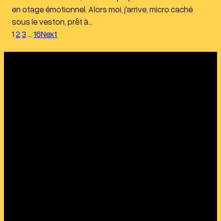
en otage émotionnel. Alors moi, j’arrive, micro caché
sous le veston, prêt à…
1
2
3
…
16
Next