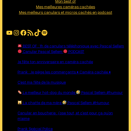
Mon best of
Mes meilleures caméras cachées
Mes meilleurs canulars et micros cachés en podcast
YouTube
Instagram
Facebook
Flux RSS
TikTok
Spotify
BEST OF : 1h de canulars téléphonique avec Pascal Sellem
Canular Pascal Sellem
PODCAST
Je fête ton anniversaire en caméra cachée
Prank : Je piège les commerçants ♦︎ Caméra cachée ♦︎
C’est ma fête de la musique
Le meilleur hot-dog du monde
Pascal Sellem #humour
La chatte de ma mère
Pascal Sellem #Humour
Canular en boucherie : j’ose tout, et c’est pour ça qu’on
m’aime
Prank Spécial Police