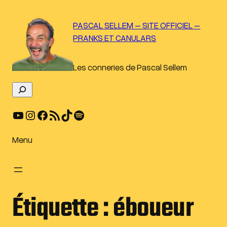
Aller
au
PASCAL SELLEM – SITE OFFICIEL –
contenu
PRANKS ET CANULARS
Les conneries de Pascal Sellem
R
e
YouTube
Instagram
Facebook
Flux RSS
TikTok
Spotify
c
h
e
Menu
r
c
h
e
Étiquette :
éboueur
r