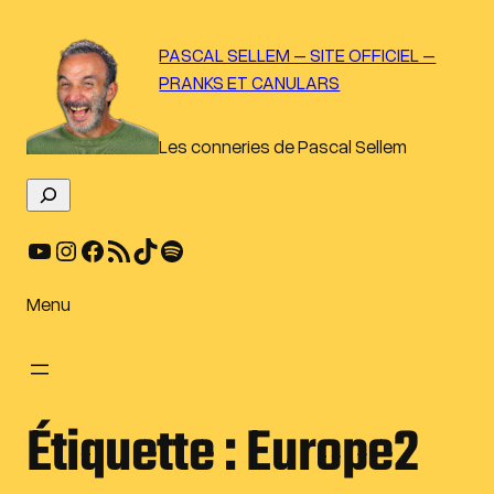
Aller
au
PASCAL SELLEM – SITE OFFICIEL –
contenu
PRANKS ET CANULARS
Les conneries de Pascal Sellem
R
e
YouTube
Instagram
Facebook
Flux RSS
TikTok
Spotify
c
h
e
Menu
r
c
h
e
Étiquette :
Europe2
r