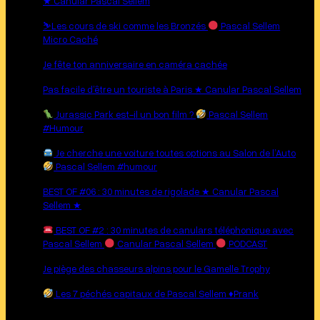
★ Canular Pascal Sellem
⛷
Les cours de ski comme les Bronzés
Pascal Sellem
Micro Caché
Je fête ton anniversaire en caméra cachée
Pas facile d’être un touriste à Paris ★ Canular Pascal Sellem
Jurassic Park est-il un bon film ?
Pascal Sellem
#Humour
Je cherche une voiture toutes options au Salon de l’Auto
Pascal Sellem #humour
BEST OF #06 : 30 minutes de rigolade ★ Canular Pascal
Sellem ★
BEST OF #2 : 30 minutes de canulars téléphonique avec
Pascal Sellem
Canular Pascal Sellem
PODCAST
Je piège des chasseurs alpins pour le Gamelle Trophy
Les 7 péchés capitaux de Pascal Sellem ♦︎Prank