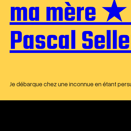
ma mère ★ 
Pascal Sel
Je débarque chez une inconnue en étant per