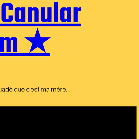
Canular
lem ★
suadé que c’est ma mère…