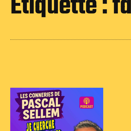
Étiquette :
f