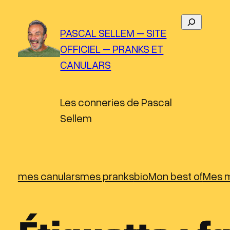
Aller
R
au
PASCAL SELLEM – SITE
e
contenu
OFFICIEL – PRANKS ET
c
CANULARS
h
e
r
Les conneries de Pascal
c
Sellem
h
e
r
mes canulars
mes pranks
bio
Mon best of
Mes m