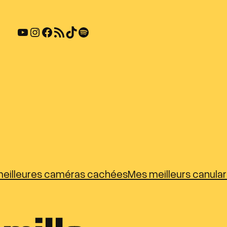
YouTube
Instagram
Facebook
Flux RSS
TikTok
Spotify
eilleures caméras cachées
Mes meilleurs canula