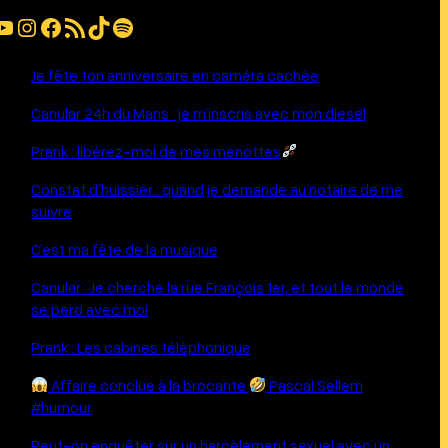
be
Instagram
Facebook
Flux RSS
TikTok
Spotify
Je fête ton anniversaire en caméra cachée
Canular 24h du Mans : je m’inscris avec mon diesel
Prank : libérez-moi de mes menottes
Constat d’huissier : quand je demande au notaire de me
suivre
C’est ma fête de la musique
Canular : Je cherche la rue François 1er, et tout le monde
se perd avec moi
Prank : Les cabines téléphonique
Affaire conclue à la brocante
Pascal Sellem
#humour
Peut-on enquêter sur un harcèlement sexuel avec un