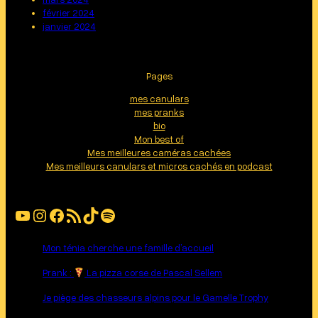
février 2024
janvier 2024
Pages
mes canulars
mes pranks
bio
Mon best of
Mes meilleures caméras cachées
Mes meilleurs canulars et micros cachés en podcast
YouTube
Instagram
Facebook
Flux RSS
TikTok
Spotify
Mon ténia cherche une famille d’accueil
Prank :
La pizza corse de Pascal Sellem
Je piège des chasseurs alpins pour le Gamelle Trophy