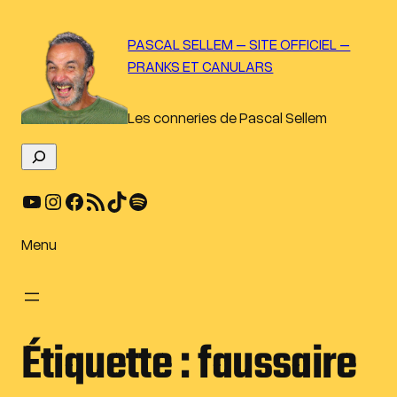
Aller
au
PASCAL SELLEM – SITE OFFICIEL –
contenu
PRANKS ET CANULARS
Les conneries de Pascal Sellem
R
e
YouTube
Instagram
Facebook
Flux RSS
TikTok
Spotify
c
h
e
Menu
r
c
h
e
Étiquette :
faussaire
r