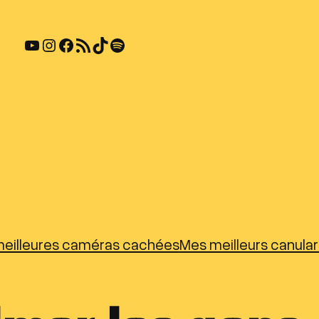
YouTube
Instagram
Facebook
Flux RSS
TikTok
Spotify
eilleures caméras cachées
Mes meilleurs canula