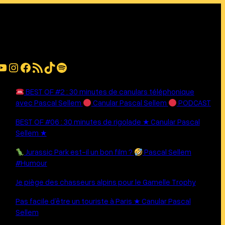
be
Instagram
Facebook
Flux RSS
TikTok
Spotify
BEST OF #2 : 30 minutes de canulars téléphonique
avec Pascal Sellem
Canular Pascal Sellem
PODCAST
BEST OF #06 : 30 minutes de rigolade ★ Canular Pascal
Sellem ★
Jurassic Park est-il un bon film ?
Pascal Sellem
#Humour
Je piège des chasseurs alpins pour le Gamelle Trophy
Pas facile d’être un touriste à Paris ★ Canular Pascal
Sellem