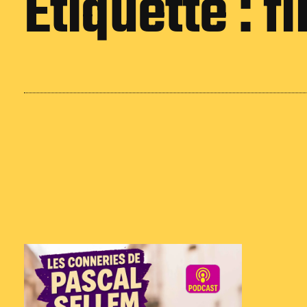
Étiquette :
f