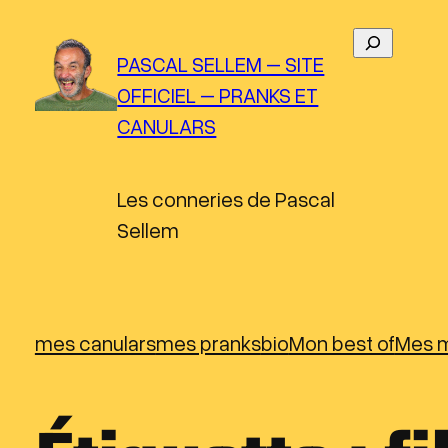
Aller
R
au
PASCAL SELLEM – SITE
e
contenu
OFFICIEL – PRANKS ET
c
CANULARS
h
e
r
Les conneries de Pascal
c
Sellem
h
e
r
mes canulars
mes pranks
bio
Mon best of
Mes m