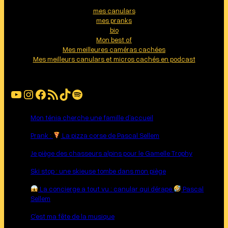
mes canulars
mes pranks
bio
Mon best of
Mes meilleures caméras cachées
Mes meilleurs canulars et micros cachés en podcast
YouTube
Instagram
Facebook
Flux RSS
TikTok
Spotify
Mon ténia cherche une famille d’accueil
Prank :
La pizza corse de Pascal Sellem
Je piège des chasseurs alpins pour le Gamelle Trophy
Ski stop : une skieuse tombe dans mon piège
La concierge a tout vu : canular qui dérape
Pascal
Sellem
C’est ma fête de la musique