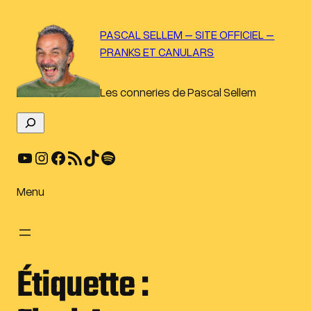
Aller
au
PASCAL SELLEM – SITE OFFICIEL –
contenu
PRANKS ET CANULARS
Les conneries de Pascal Sellem
R
e
YouTube
Instagram
Facebook
Flux RSS
TikTok
Spotify
c
h
e
Menu
r
c
h
e
Étiquette :
r