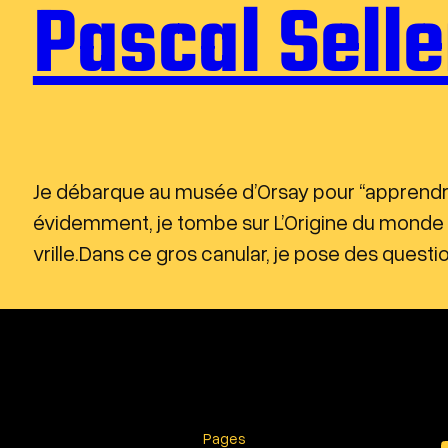
Pascal Sell
Je débarque au musée d’Orsay pour “apprendre” 
évidemment, je tombe sur L’Origine du monde de
vrille.Dans ce gros canular, je pose des ques
Pages
YouTu