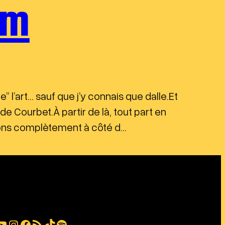
em
l’art… sauf que j’y connais que dalle.Et
 Courbet.À partir de là, tout part en
tions complètement à côté d…
be
Instagram
Facebook
Flux RSS
TikTok
Spotify