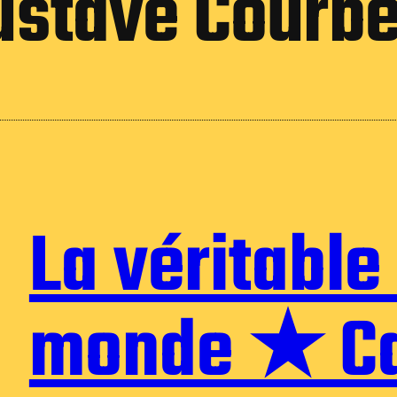
ustave Courbe
La véritable
monde ★ Ca