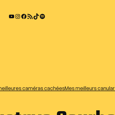
YouTube
Instagram
Facebook
Flux RSS
TikTok
Spotify
eilleures caméras cachées
Mes meilleurs canula