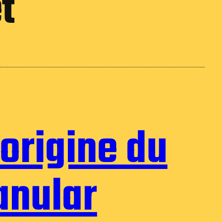
t
 origine du
nular