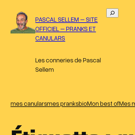
Aller
R
au
PASCAL SELLEM – SITE
e
contenu
OFFICIEL – PRANKS ET
c
CANULARS
h
e
r
Les conneries de Pascal
c
Sellem
h
e
r
mes canulars
mes pranks
bio
Mon best of
Mes m