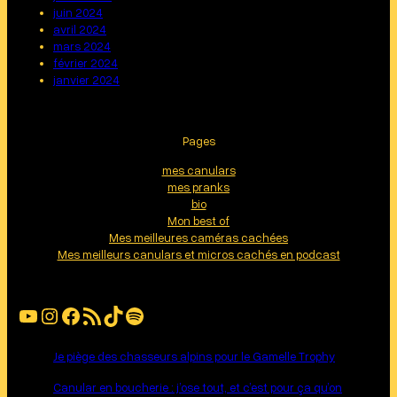
juin 2024
avril 2024
mars 2024
février 2024
janvier 2024
Pages
mes canulars
mes pranks
bio
Mon best of
Mes meilleures caméras cachées
Mes meilleurs canulars et micros cachés en podcast
YouTube
Instagram
Facebook
Flux RSS
TikTok
Spotify
Je piège des chasseurs alpins pour le Gamelle Trophy
Canular en boucherie : j’ose tout, et c’est pour ça qu’on