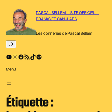
Aller
au
PASCAL SELLEM – SITE OFFICIEL –
contenu
PRANKS ET CANULARS
Les conneries de Pascal Sellem
R
e
YouTube
Instagram
Facebook
Flux RSS
TikTok
Spotify
c
h
e
Menu
r
c
h
e
Étiquette :
r