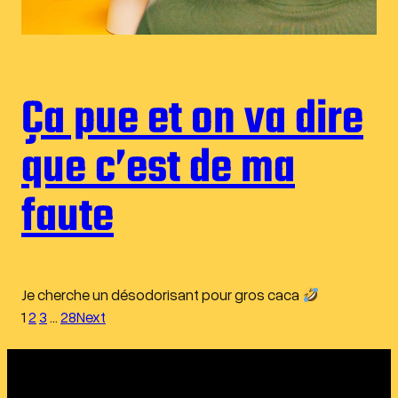
Ça pue et on va dire
que c’est de ma
faute
Je cherche un désodorisant pour gros caca
1
2
3
…
28
Next