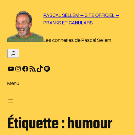
Aller
au
PASCAL SELLEM – SITE OFFICIEL –
contenu
PRANKS ET CANULARS
Les conneries de Pascal Sellem
R
e
YouTube
Instagram
Facebook
Flux RSS
TikTok
Spotify
c
h
e
Menu
r
c
h
e
Étiquette :
humour
r