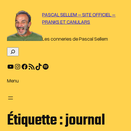
Aller
au
PASCAL SELLEM – SITE OFFICIEL –
contenu
PRANKS ET CANULARS
Les conneries de Pascal Sellem
R
e
YouTube
Instagram
Facebook
Flux RSS
TikTok
Spotify
c
h
e
Menu
r
c
h
e
Étiquette :
journal
r