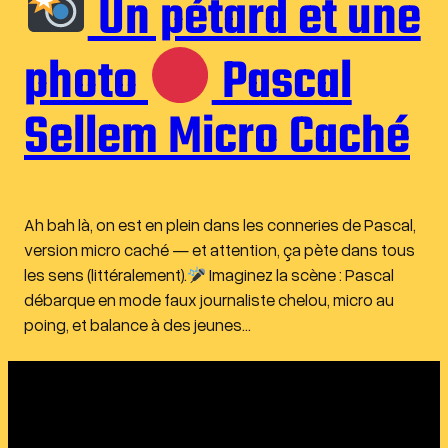
Un pétard et une
photo
Pascal
Sellem Micro Caché
Ah bah là, on est en plein dans les conneries de Pascal,
version micro caché — et attention, ça pète dans tous
les sens (littéralement).
Imaginez la scène : Pascal
débarque en mode faux journaliste chelou, micro au
poing, et balance à des jeunes…