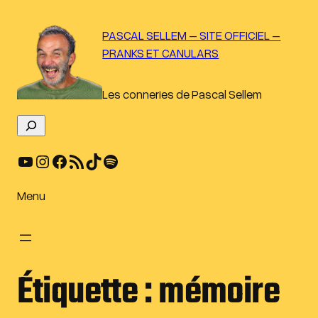
Aller
au
PASCAL SELLEM – SITE OFFICIEL –
contenu
PRANKS ET CANULARS
Les conneries de Pascal Sellem
R
e
YouTube
Instagram
Facebook
Flux RSS
TikTok
Spotify
c
h
e
Menu
r
c
h
e
Étiquette :
mémoire
r