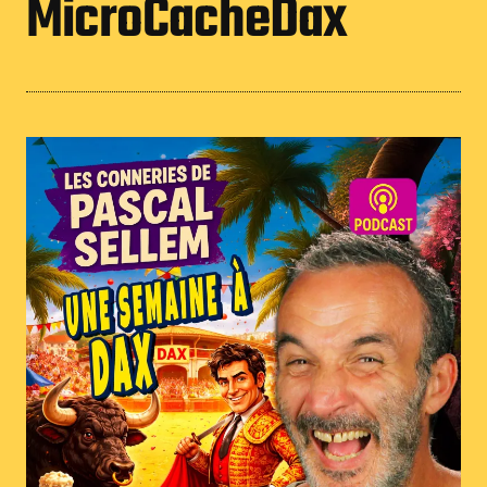
MicroCacheDax