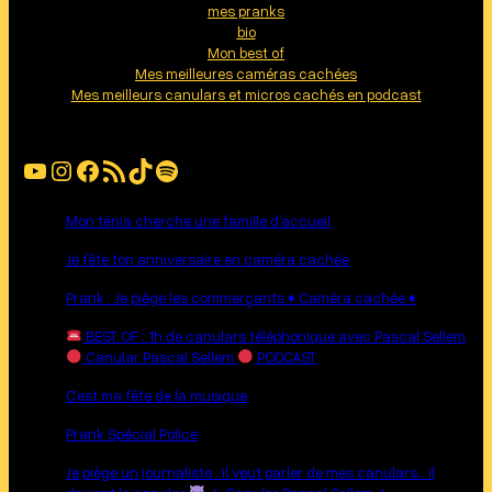
mes pranks
bio
Mon best of
Mes meilleures caméras cachées
Mes meilleurs canulars et micros cachés en podcast
YouTube
Instagram
Facebook
Flux RSS
TikTok
Spotify
Mon ténia cherche une famille d’accueil
Je fête ton anniversaire en caméra cachée
Prank : Je piège les commerçants ♦︎ Caméra cachée ♦︎
BEST OF : 1h de canulars téléphonique avec Pascal Sellem
Canular Pascal Sellem
PODCAST
C’est ma fête de la musique
Prank Spécial Police
Je piège un journaliste : il veut parler de mes canulars… il