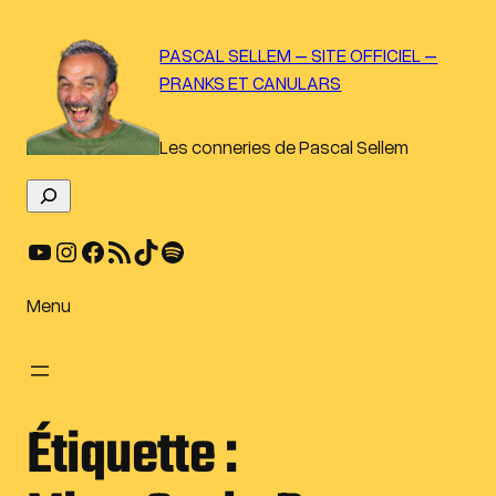
Aller
au
PASCAL SELLEM – SITE OFFICIEL –
contenu
PRANKS ET CANULARS
Les conneries de Pascal Sellem
R
e
YouTube
Instagram
Facebook
Flux RSS
TikTok
Spotify
c
h
e
Menu
r
c
h
e
Étiquette :
r