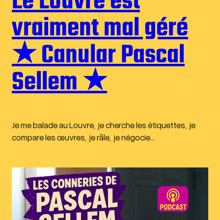
Le Louvre est
vraiment mal géré
★ Canular Pascal
Sellem ★
Je me balade au Louvre, je cherche les étiquettes, je
compare les œuvres, je râle, je négocie…