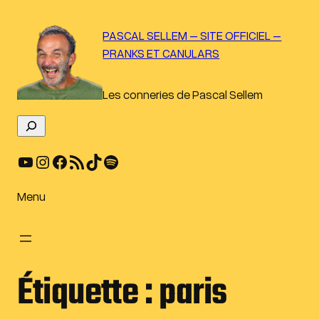
Aller
au
PASCAL SELLEM – SITE OFFICIEL –
contenu
PRANKS ET CANULARS
Les conneries de Pascal Sellem
R
e
YouTube
Instagram
Facebook
Flux RSS
TikTok
Spotify
c
h
e
Menu
r
c
h
e
Étiquette :
paris
r