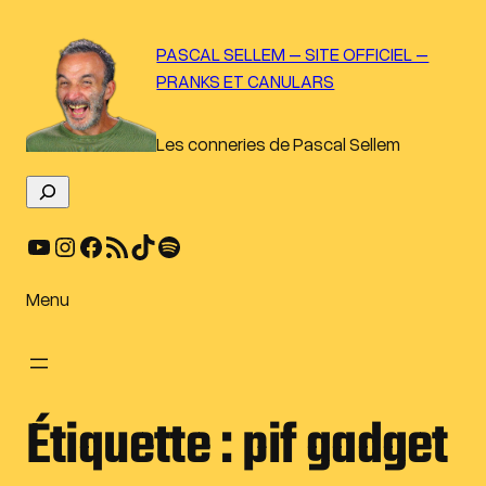
Aller
au
PASCAL SELLEM – SITE OFFICIEL –
contenu
PRANKS ET CANULARS
Les conneries de Pascal Sellem
R
e
YouTube
Instagram
Facebook
Flux RSS
TikTok
Spotify
c
h
e
Menu
r
c
h
e
Étiquette :
pif gadget
r