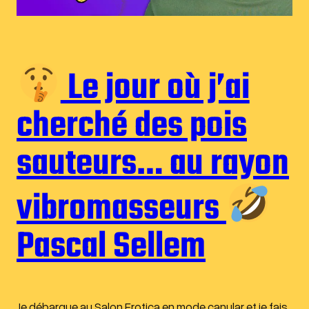
Le jour où j’ai
cherché des pois
sauteurs… au rayon
vibromasseurs
Pascal Sellem
Je débarque au Salon Erotica en mode canular et je fais