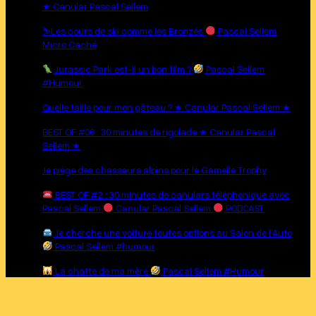
★ Canular Pascal Sellem
⛷
Les cours de ski comme les Bronzés
Pascal Sellem
Micro Caché
Jurassic Park est-il un bon film ?
Pascal Sellem
#Humour
Quelle taille pour mon gâteau ? ★ Canular Pascal Sellem ★
BEST OF #06 : 30 minutes de rigolade ★ Canular Pascal
Sellem ★
Je piège des chasseurs alpins pour le Gamelle Trophy
BEST OF #2 : 30 minutes de canulars téléphonique avec
Pascal Sellem
Canular Pascal Sellem
PODCAST
Je cherche une voiture toutes options au Salon de l’Auto
Pascal Sellem #humour
La chatte de ma mère
Pascal Sellem #Humour
Pas facile d’être un touriste à Paris ★ Canular Pascal Sellem