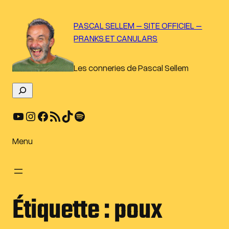
Aller
au
PASCAL SELLEM – SITE OFFICIEL –
contenu
PRANKS ET CANULARS
Les conneries de Pascal Sellem
R
e
YouTube
Instagram
Facebook
Flux RSS
TikTok
Spotify
c
h
e
Menu
r
c
h
e
Étiquette :
poux
r