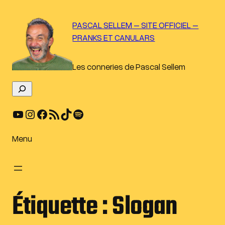
Aller
au
PASCAL SELLEM – SITE OFFICIEL –
contenu
PRANKS ET CANULARS
Les conneries de Pascal Sellem
R
e
YouTube
Instagram
Facebook
Flux RSS
TikTok
Spotify
c
h
e
Menu
r
c
h
e
Étiquette :
Slogan
r