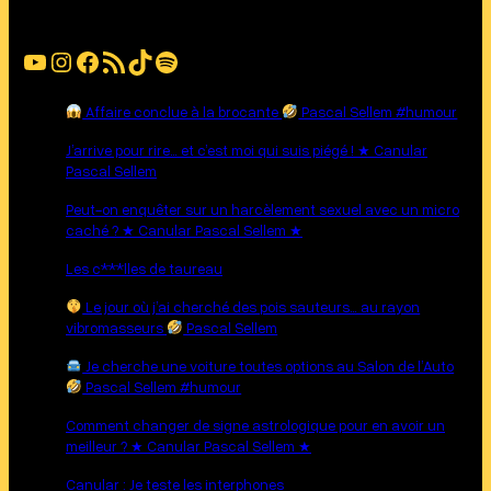
YouTube
Instagram
Facebook
Flux RSS
TikTok
Spotify
Affaire conclue à la brocante
Pascal Sellem #humour
J’arrive pour rire… et c’est moi qui suis piégé ! ★ Canular
Pascal Sellem
Peut-on enquêter sur un harcèlement sexuel avec un micro
caché ? ★ Canular Pascal Sellem ★
Les c***lles de taureau
Le jour où j’ai cherché des pois sauteurs… au rayon
vibromasseurs
Pascal Sellem
Je cherche une voiture toutes options au Salon de l’Auto
Pascal Sellem #humour
Comment changer de signe astrologique pour en avoir un
meilleur ? ★ Canular Pascal Sellem ★
Canular : Je teste les interphones