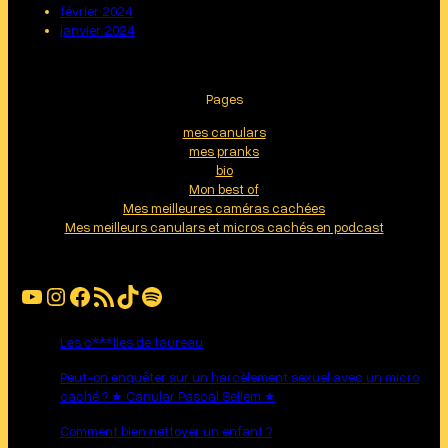
février 2024
janvier 2024
Pages
mes canulars
mes pranks
bio
Mon best of
Mes meilleures caméras cachées
Mes meilleurs canulars et micros cachés en podcast
YouTube
Instagram
Facebook
Flux RSS
TikTok
Spotify
Les c***lles de taureau
Peut-on enquêter sur un harcèlement sexuel avec un micro
caché ? ★ Canular Pascal Sellem ★
Comment bien nettoyer un enfant ?