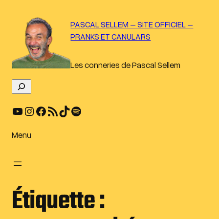
Aller
au
PASCAL SELLEM – SITE OFFICIEL –
contenu
PRANKS ET CANULARS
Les conneries de Pascal Sellem
R
e
YouTube
Instagram
Facebook
Flux RSS
TikTok
Spotify
c
h
e
Menu
r
c
h
e
Étiquette :
r