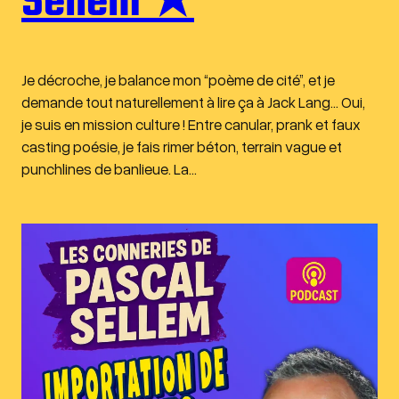
Sellem ★
Je décroche, je balance mon “poème de cité”, et je
demande tout naturellement à lire ça à Jack Lang… Oui,
je suis en mission culture ! Entre canular, prank et faux
casting poésie, je fais rimer béton, terrain vague et
punchlines de banlieue. La…