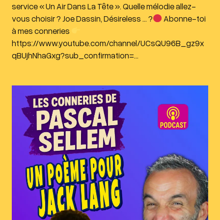
service « Un Air Dans La Tête ». Quelle mélodie allez-
vous choisir ? Joe Dassin, Désireless … ?
Abonne-toi
à mes conneries
https://www.youtube.com/channel/UCsQU96B_gz9x
qBUjhNhaGxg?sub_confirmation=…