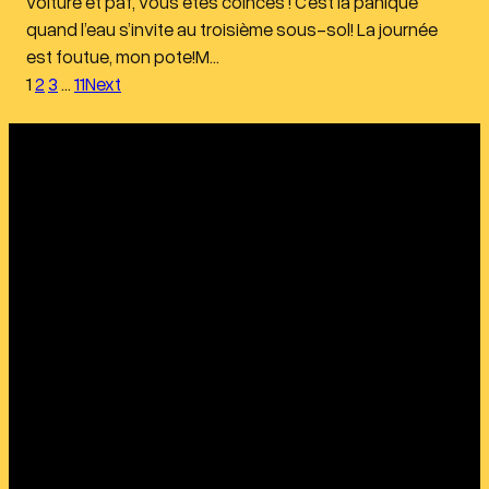
voiture et paf, vous êtes coincés ! C’est la panique
quand l’eau s’invite au troisième sous-sol! La journée
est foutue, mon pote!M…
1
2
3
…
11
Next