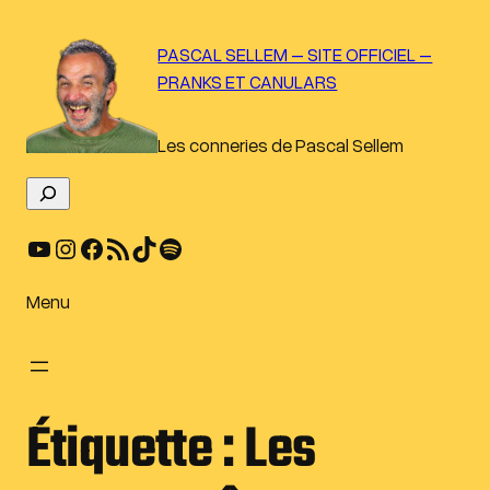
Aller
au
PASCAL SELLEM – SITE OFFICIEL –
contenu
PRANKS ET CANULARS
Les conneries de Pascal Sellem
R
e
YouTube
Instagram
Facebook
Flux RSS
TikTok
Spotify
c
h
e
Menu
r
c
h
e
Étiquette :
Les
r