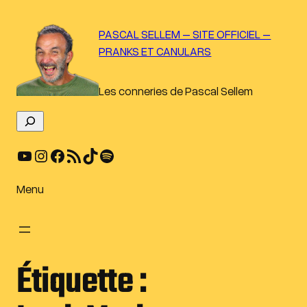
Aller
au
PASCAL SELLEM – SITE OFFICIEL –
contenu
PRANKS ET CANULARS
Les conneries de Pascal Sellem
R
e
YouTube
Instagram
Facebook
Flux RSS
TikTok
Spotify
c
h
e
Menu
r
c
h
e
Étiquette :
r