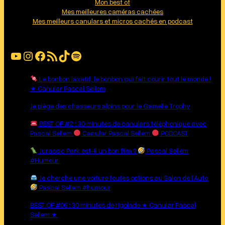
Mon best of
Mes meilleures caméras cachées
Mes meilleurs canulars et micros cachés en podcast
YouTube
Instagram
Facebook
Flux RSS
TikTok
Spotify
Le bonbon laxatif, le bonbon qui fait courir tout le monde !
★ Canular Pascal Sellem
Je piège des chasseurs alpins pour le Gamelle Trophy
BEST OF #2 : 30 minutes de canulars téléphonique avec
Pascal Sellem
Canular Pascal Sellem
PODCAST
Jurassic Park est-il un bon film ?
Pascal Sellem
#Humour
Je cherche une voiture toutes options au Salon de l’Auto
Pascal Sellem #humour
BEST OF #06 : 30 minutes de rigolade ★ Canular Pascal
Sellem ★