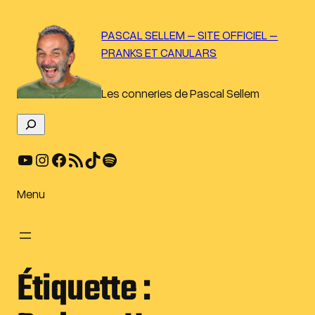
Aller
au
PASCAL SELLEM – SITE OFFICIEL –
contenu
PRANKS ET CANULARS
Les conneries de Pascal Sellem
R
e
YouTube
Instagram
Facebook
Flux RSS
TikTok
Spotify
c
h
e
Menu
r
c
h
e
Étiquette :
r