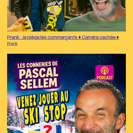
Prank : Je piège les commerçants ♦︎ Caméra cachée ♦︎
Prank