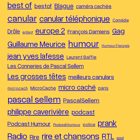
best of
Blague
bestof
caméra cachée
canular
canular téléphonique
Comédie
europe 2
Gag
Drôle
François Damiens
enfant
humour
Guillaume Meurice
Humour Français
jean yves lafesse
Laurent Baffie
Les Conneries de Pascal Sellem
Les grosses têtes
meilleurs canulars
micro caché
MicroCache
paris
microcach
pascal sellem
PascalSellem
philippe caverivière
podcast
prank
Podcast Humour
police
PodcastHumour
Radio
rire et chansons
RTL
Rire
scout