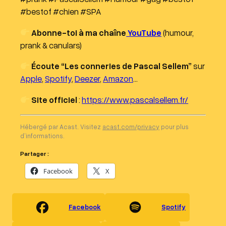
#bestof #chien #SPA
Abonne-toi à ma chaîne
YouTube
(humour,
prank & canulars)
Écoute “Les conneries de Pascal Sellem”
sur
Apple
,
Spotify
,
Deezer
,
Amazon
…
Site officiel
:
https://www.pascalsellem.fr/
Hébergé par Acast. Visitez
acast.com/privacy
pour plus
d’informations.
Partager :
Facebook
X
Facebook
Spotify