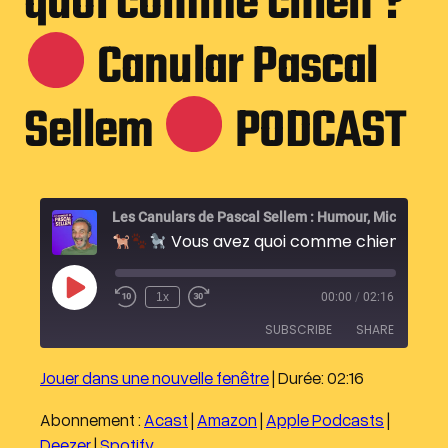
quoi comme chien ?
Canular Pascal
Sellem
PODCAST
Les Canulars de Pascal Sellem : Humour
Vous avez quoi comme chien ?
Canular Pascal Sel
P
1x
00:00
/
02:16
l
a
SUBSCRIBE
SHARE
y
E
p
Jouer dans une nouvelle fenêtre
|
Durée: 02:16
i
SHARE
Acast
Amazon
s
o
Abonnement :
Acast
|
Amazon
|
Apple Podcasts
|
Apple Podcasts
Deezer
LINK
d
Deezer
|
Spotify
e