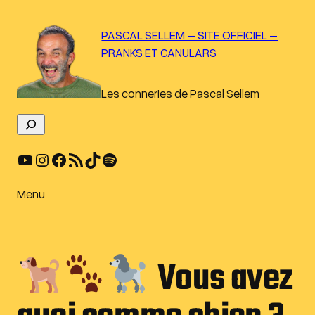
Aller
au
PASCAL SELLEM – SITE OFFICIEL –
contenu
PRANKS ET CANULARS
Les conneries de Pascal Sellem
R
e
YouTube
Instagram
Facebook
Flux RSS
TikTok
Spotify
c
h
e
Menu
r
c
h
Vous avez
e
r