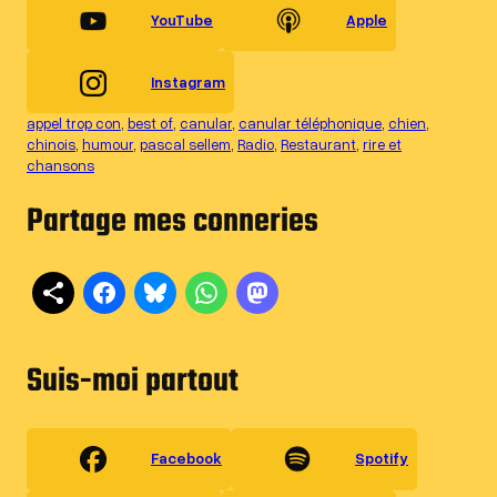
YouTube
Apple
Instagram
appel trop con
, 
best of
, 
canular
, 
canular téléphonique
, 
chien
, 
chinois
, 
humour
, 
pascal sellem
, 
Radio
, 
Restaurant
, 
rire et
chansons
Partage mes conneries
Suis-moi partout
Facebook
Spotify