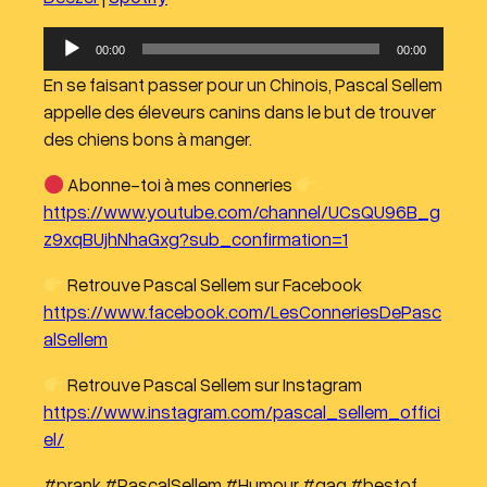
Spotify
EMBED
RSS FEED
L
00:00
00:00
e
En se faisant passer pour un Chinois, Pascal Sellem
c
appelle des éleveurs canins dans le but de trouver
t
des chiens bons à manger.
e
u
Abonne-toi à mes conneries
r
https://www.youtube.com/channel/UCsQU96B_g
a
z9xqBUjhNhaGxg?sub_confirmation=1
u
Retrouve Pascal Sellem sur Facebook
d
https://www.facebook.com/LesConneriesDePasc
i
alSellem
o
Retrouve Pascal Sellem sur Instagram
https://www.instagram.com/pascal_sellem_offici
el/
#prank #PascalSellem #Humour #gag #bestof