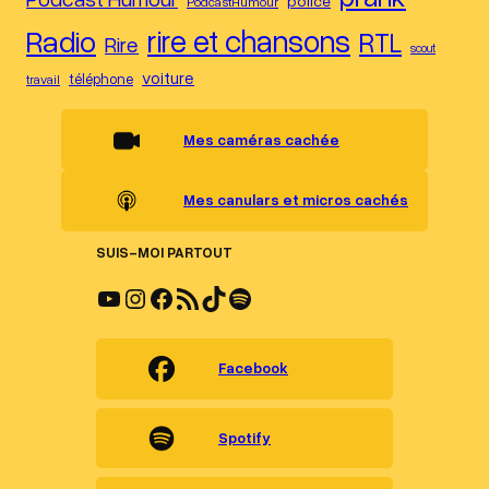
police
PodcastHumour
Radio
rire et chansons
RTL
Rire
scout
voiture
téléphone
travail
Mes caméras cachée
Mes canulars et micros cachés
SUIS-MOI PARTOUT
YouTube
Instagram
Facebook
Flux RSS
TikTok
Spotify
Facebook
Spotify