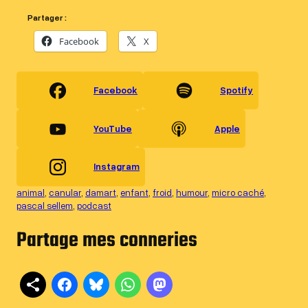
Partager :
Facebook
X
Facebook
Spotify
YouTube
Apple
Instagram
animal
, 
canular
, 
damart
, 
enfant
, 
froid
, 
humour
, 
micro caché
, 
pascal sellem
, 
podcast
Partage mes conneries