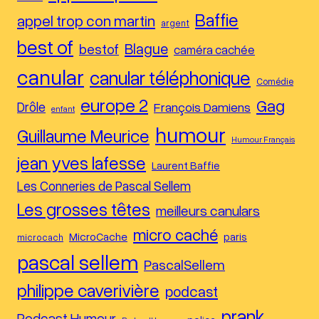
Baffie
appel trop con martin
argent
best of
Blague
bestof
caméra cachée
canular
canular téléphonique
Comédie
europe 2
Gag
Drôle
François Damiens
enfant
humour
Guillaume Meurice
Humour Français
jean yves lafesse
Laurent Baffie
Les Conneries de Pascal Sellem
Les grosses têtes
meilleurs canulars
micro caché
MicroCache
paris
microcach
pascal sellem
PascalSellem
philippe caverivière
podcast
prank
Podcast Humour