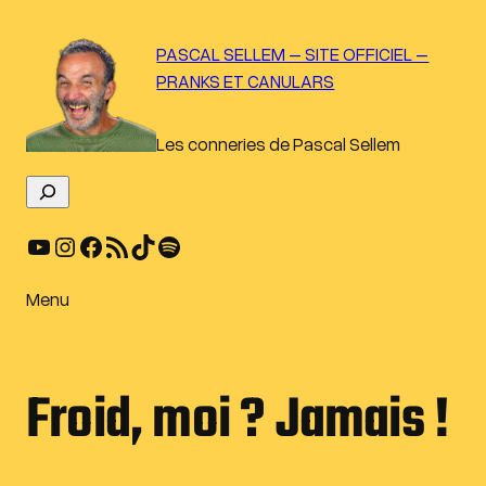
Aller
au
PASCAL SELLEM – SITE OFFICIEL –
contenu
PRANKS ET CANULARS
Les conneries de Pascal Sellem
R
e
YouTube
Instagram
Facebook
Flux RSS
TikTok
Spotify
c
h
e
Menu
r
c
h
Froid, moi ? Jamais !
e
r