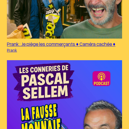
Prank : Je piège les commerçants ♦︎ Caméra cachée ♦︎
Prank