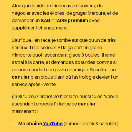
Alors j’ai décidé de tricher avec l’univers, de
a
négocier avec les étoiles, de gruger Mercure, et de
u
demander un
SAGITTAIRE premium
avec
d
supplément chance, merci.
i
o
Sauf que… en face, je tombe sur quelqu’un de très
sérieux. Trop sérieux. Et là ça part en grand
n’importe quoi : ascendant glace 3 boules, thème
astral à la carte, et demandes absurdes comme si
on commandait une pizza cosmique. Résultat : un
canular
bien croustillant où l’astrologie devient un
service après-vente.
Si tu veux rire (et vérifier si toi aussi tu es “vanille
ascendant chocolat”), lance ce
canular
maintenant !
Ma chaîne
YouTube
(humour, prank & canulars)