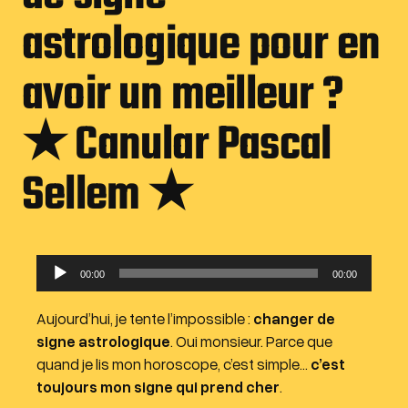
astrologique pour en
avoir un meilleur ?
★ Canular Pascal
Sellem ★
L
00:00
00:00
e
c
Aujourd’hui, je tente l’impossible :
changer de
t
signe astrologique
. Oui monsieur. Parce que
e
quand je lis mon horoscope, c’est simple…
c’est
u
toujours mon signe qui prend cher
.
r