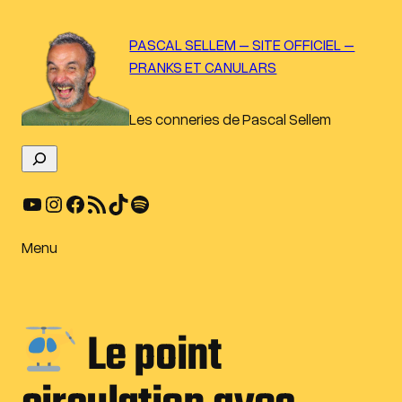
Aller
au
PASCAL SELLEM – SITE OFFICIEL –
contenu
PRANKS ET CANULARS
Les conneries de Pascal Sellem
R
e
YouTube
Instagram
Facebook
Flux RSS
TikTok
Spotify
c
h
e
Menu
r
c
h
Le point
e
r