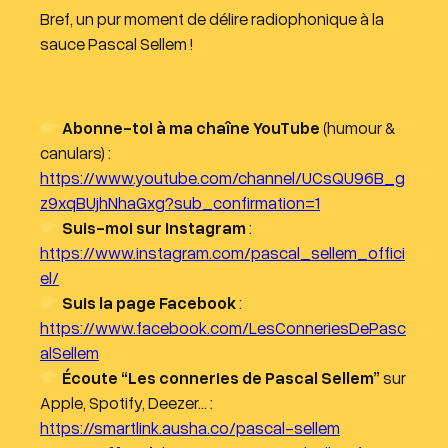
Bref, un pur moment de délire radiophonique à la
i
sauce Pascal Sellem !
o
Abonne-toi à ma chaîne YouTube
(humour &
canulars) :
https://www.youtube.com/channel/UCsQU96B_g
z9xqBUjhNhaGxg?sub_confirmation=1
Suis-moi sur Instagram
:
https://www.instagram.com/pascal_sellem_offici
el/
Suis la page Facebook
:
https://www.facebook.com/LesConneriesDePasc
alSellem
Écoute “Les conneries de Pascal Sellem”
sur
Apple, Spotify, Deezer… :
https://smartlink.ausha.co/pascal-sellem