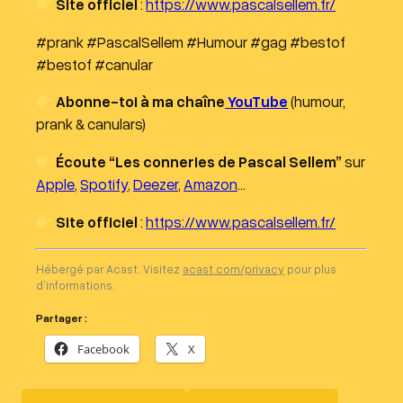
Site officiel
:
https://www.pascalsellem.fr/
#prank #PascalSellem #Humour #gag #bestof
#bestof #canular
Abonne-toi à ma chaîne
YouTube
(humour,
prank & canulars)
Écoute “Les conneries de Pascal Sellem”
sur
Apple
,
Spotify
,
Deezer
,
Amazon
…
Site officiel
:
https://www.pascalsellem.fr/
Hébergé par Acast. Visitez
acast.com/privacy
pour plus
d’informations.
Partager :
Facebook
X