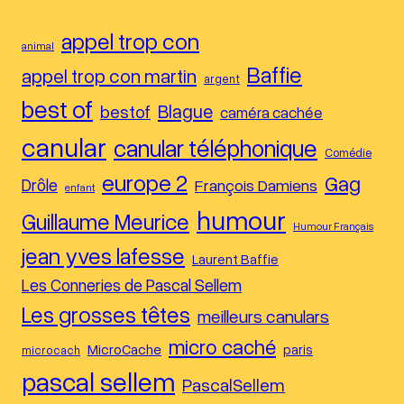
appel trop con
animal
Baffie
appel trop con martin
argent
best of
Blague
bestof
caméra cachée
canular
canular téléphonique
Comédie
europe 2
Gag
Drôle
François Damiens
enfant
humour
Guillaume Meurice
Humour Français
jean yves lafesse
Laurent Baffie
Les Conneries de Pascal Sellem
Les grosses têtes
meilleurs canulars
micro caché
MicroCache
paris
microcach
pascal sellem
PascalSellem