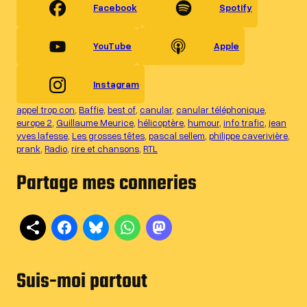
Facebook
Spotify
YouTube
Apple
Instagram
appel trop con
, 
Baffie
, 
best of
, 
canular
, 
canular téléphonique
, 
europe 2
, 
Guillaume Meurice
, 
hélicoptère
, 
humour
, 
info trafic
, 
jean
yves lafesse
, 
Les grosses têtes
, 
pascal sellem
, 
philippe caverivière
, 
prank
, 
Radio
, 
rire et chansons
, 
RTL
Partage mes conneries
Suis-moi partout