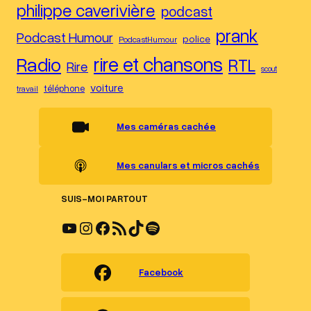
philippe caverivière
podcast
prank
Podcast Humour
police
PodcastHumour
Radio
rire et chansons
RTL
Rire
scout
voiture
téléphone
travail
Mes caméras cachée
Mes canulars et micros cachés
SUIS-MOI PARTOUT
YouTube
Instagram
Facebook
Flux RSS
TikTok
Spotify
Facebook