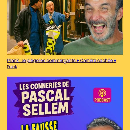
Prank : Je piège les commerçants ♦︎ Caméra cachée ♦︎
Prank