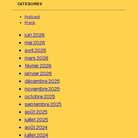
CATEGORIES
h
e
Podcast
r
Prank
c
juin 2026
h
mai 2026
e
avril 2026
r
mars 2026
février 2026
janvier 2026
décembre 2025
novembre 2025
octobre 2025
septembre 2025
août 2025
juillet 2025
août 2024
juillet 2024