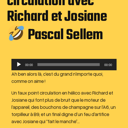
circulation avec
Richard et Josiane
Pascal Sellem
L
00:00
00:00
e
Ah ben alors là, c’est du grand n’importe quoi,
c
comme on aime !
t
e
Un faux point circulation en hélico avec Richard et
u
Josiane qui font plus de bruit que le moteur de
r
l’appareil, des bouchons de champagne sur l’A6, un
a
torpilleur à B9, et un final digne d’un feu d’artifice
u
avec Josiane qui “fait le manche”…
d