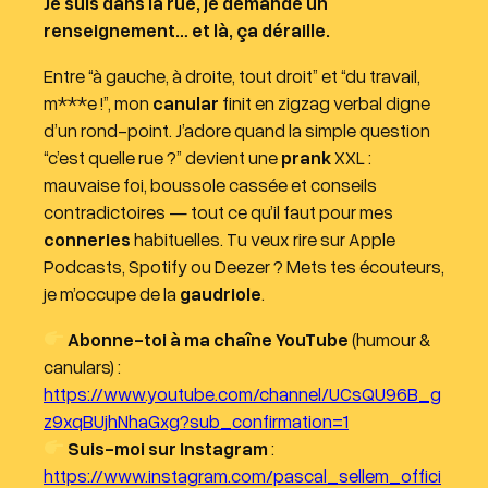
Je suis dans la rue, je demande un
renseignement… et là, ça déraille.
Entre “à gauche, à droite, tout droit” et “du travail,
m***e !”, mon
canular
finit en zigzag verbal digne
d’un rond-point. J’adore quand la simple question
“c’est quelle rue ?” devient une
prank
XXL :
mauvaise foi, boussole cassée et conseils
contradictoires — tout ce qu’il faut pour mes
conneries
habituelles. Tu veux rire sur Apple
Podcasts, Spotify ou Deezer ? Mets tes écouteurs,
je m’occupe de la
gaudriole
.
Abonne-toi à ma chaîne YouTube
(humour &
canulars) :
https://www.youtube.com/channel/UCsQU96B_g
z9xqBUjhNhaGxg?sub_confirmation=1
Suis-moi sur Instagram
:
https://www.instagram.com/pascal_sellem_offici