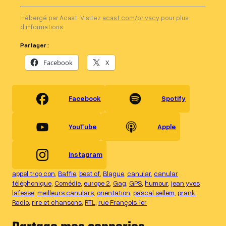
Hébergé par Acast. Visitez
acast.com/privacy
pour plus
d’informations.
Partager :
Facebook
X
Facebook
Spotify
YouTube
Apple
Instagram
appel trop con
, 
Baffie
, 
best of
, 
Blague
, 
canular
, 
canular
téléphonique
, 
Comédie
, 
europe 2
, 
Gag
, 
GPS
, 
humour
, 
jean yves
lafesse
, 
meilleurs canulars
, 
orientation
, 
pascal sellem
, 
prank
, 
Radio
, 
rire et chansons
, 
RTL
, 
rue François 1er