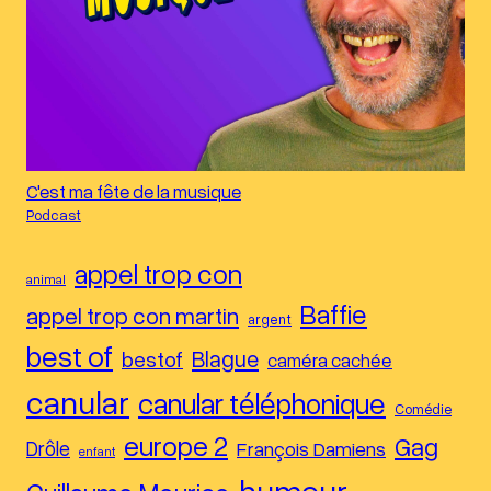
C'est ma fête de la musique
Podcast
appel trop con
animal
Baffie
appel trop con martin
argent
best of
Blague
bestof
caméra cachée
canular
canular téléphonique
Comédie
europe 2
Gag
Drôle
François Damiens
enfant
humour