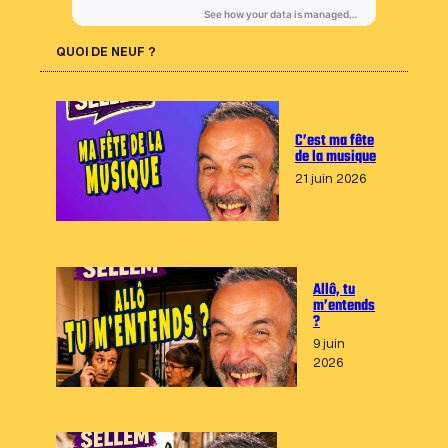
QUOI DE NEUF ?
C’est ma fête
de la musique
21 juin 2026
Allô, tu
m’entends
?
9 juin
2026