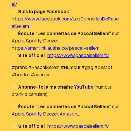
el/
Suis la page Facebook
:
https://www.facebook.com/LesConneriesDePasc
alSellem
Écoute “Les conneries de Pascal Sellem”
sur
Apple, Spotify, Deezer… :
https://smartlink.ausha.co/pascal-sellem
Site officiel
:
https://www.pascalsellem.fr/
#prank #PascalSellem #Humour #gag #bestof
#bestof #canular
Abonne-toi à ma chaîne
YouTube
(humour,
prank & canulars)
Écoute “Les conneries de Pascal Sellem”
sur
Apple
,
Spotify
,
Deezer
,
Amazon
…
Site officiel
:
https://www.pascalsellem.fr/