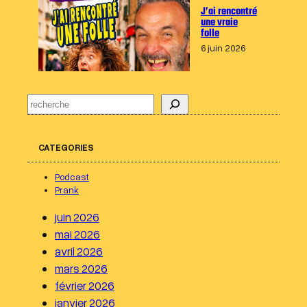
J’ai rencontré
une vraie
folle
6 juin 2026
R
e
c
CATEGORIES
h
e
Podcast
r
Prank
c
juin 2026
h
mai 2026
e
avril 2026
r
mars 2026
février 2026
janvier 2026