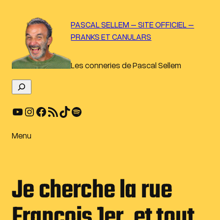
Aller
au
PASCAL SELLEM – SITE OFFICIEL –
contenu
PRANKS ET CANULARS
Les conneries de Pascal Sellem
R
e
YouTube
Instagram
Facebook
Flux RSS
TikTok
Spotify
c
h
e
Menu
r
c
h
Je cherche la rue
e
r
François 1er, et tout