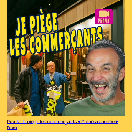
Prank : Je piège les commerçants ♦︎ Caméra cachée ♦︎
Prank