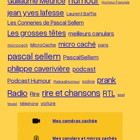
Guillaume Meurice
Humour Français
jean yves lafesse
Laurent Baffie
Les Conneries de Pascal Sellem
Les grosses têtes
meilleurs canulars
micro caché
MicroCache
paris
microcach
pascal sellem
PascalSellem
philippe caverivière
podcast
prank
Podcast Humour
police
PodcastHumour
Radio
rire et chansons
RTL
Rire
scout
voiture
téléphone
travail
Mes caméras cachée
Mes canulars et micros cachés